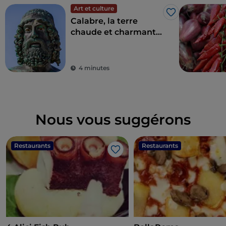
Art et culture
J’aime
Calabre, la terre
chaude et charmante
des bronzes de Riace
4 minutes
Nous vous suggérons
Restaurants
Restaurants
J’aime