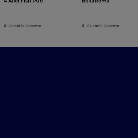
4 Alici Fish Pub
BellaRoma
Calabria, Cosenza
Calabria, Cosenza