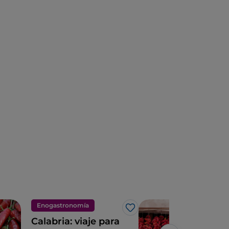
Enogastronomía
Eno
Me gusta
Calabria: viaje para
Cala