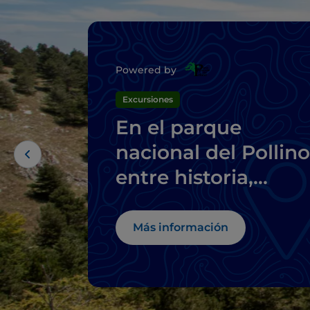
Powered by
Excursiones
En el parque
nacional del Pollino
entre historia,
lugares místicos y
pueblos
Más información
encaramados a las
rocas