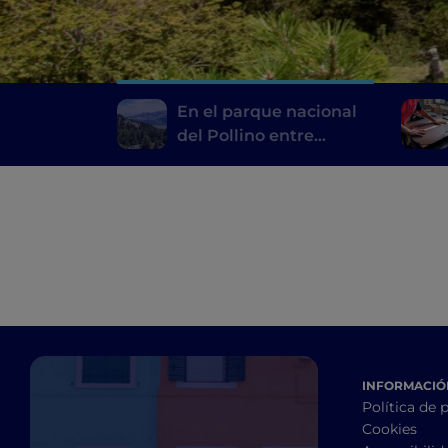
En el parque nacional
del Pollino entre
historia, lugares
místicos y pueblos
encaramados a las
rocas
INFORMACIÓN
Política de 
Cookies