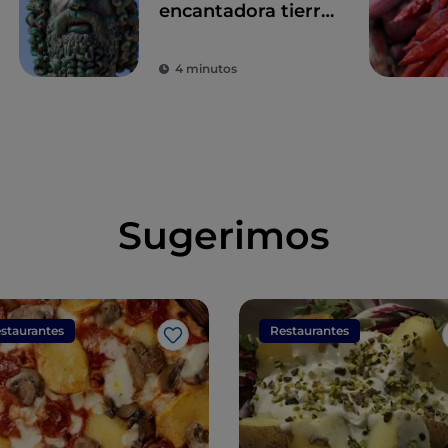
encantadora tierra
de los Bronces de
Riace
4 minutos
Sugerimos
staurantes
Restaurantes
Me gusta