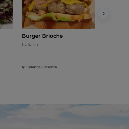
Burger Brioche
Il Moro
Italiano
Mediterrán
Calabria, Cosenza
Calabria, C