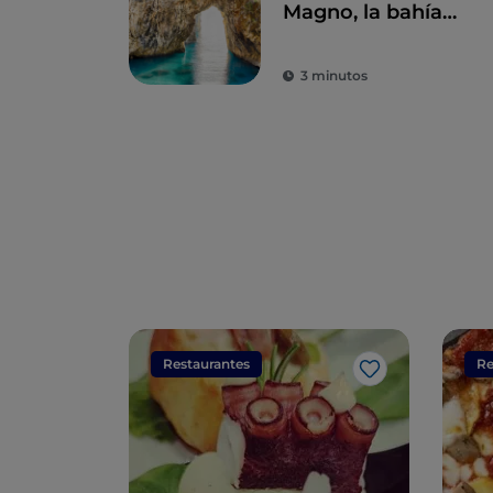
Magno, la bahía
secreta amada por
Eneas
3 minutos
Restaurantes
Re
Me gusta