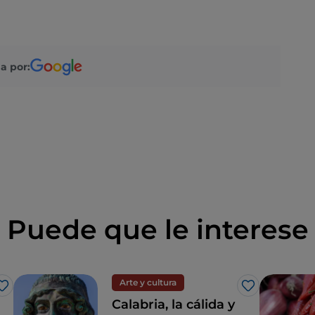
a por:
Puede que le interese
Arte y cultura
Me gusta
Me gusta
Calabria, la cálida y