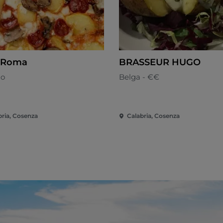
aRoma
BRASSEUR HUGO
no
Belga - €€
bria, Cosenza
Calabria, Cosenza