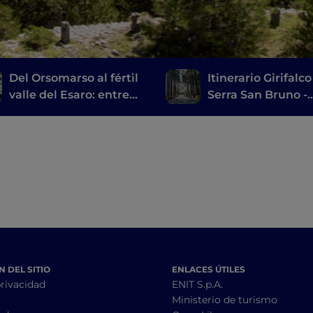
Del Orsomarso al fértil
Itinerario Girifalco
valle del Esaro: entre
Serra San Bruno -
bodegas y talleres
bosque Archiforo
artesanales
 DEL SITIO
ENLACES ÚTILES
privacidad
ENIT S.p.A.
Ministerio de turismo