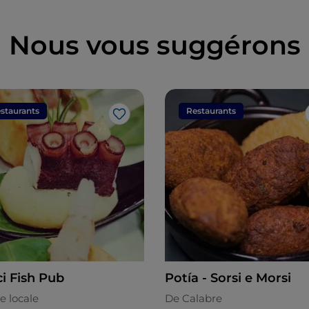
Nous vous suggérons
staurants
Restaurants
J’aime
ci Fish Pub
Potía - Sorsi e Morsi
e locale
De Calabre