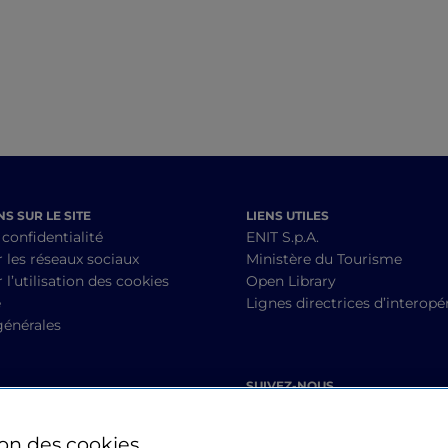
mystiques et villages
perchés
S SUR LE SITE
LIENS UTILES
 confidentialité
ENIT S.p.A.
r les réseaux sociaux
Ministère du Tourisme
 l’utilisation des cookies
Open Library
é
Lignes directrices d’interopér
générales
SUIVEZ-NOUS
ion des cookies