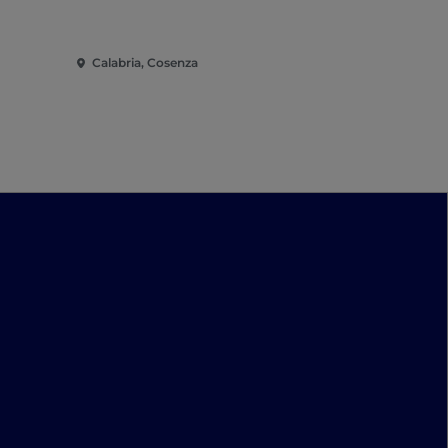
Calabria, Cosenza
Calabria, C