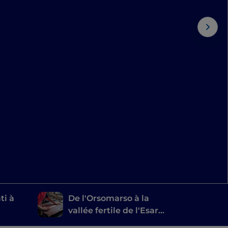
ti à
De l'Orsomarso à la
vallée fertile de l'Esaro :
entre caves et ateliers