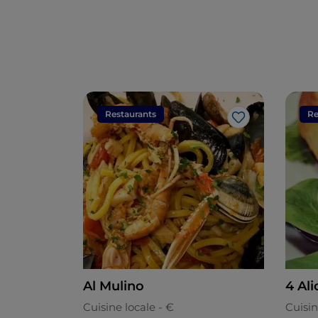
Restaurants
Re
J’aime
Al Mulino
4 Ali
Cuisine locale - €
Cuisin