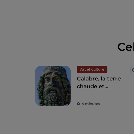
Ce
Art et culture
Calabre, la terre
chaude et
charmante des
bronzes de Riace
4 minutes