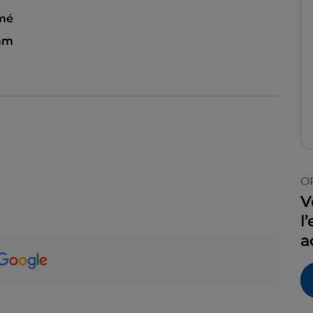
mé
 am
O
V
l
a