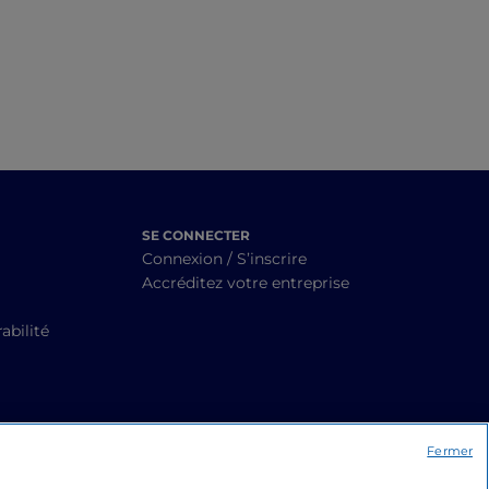
d'artisanat
SE CONNECTER
Connexion / S’inscrire
Accréditez votre entreprise
abilité
Fermer