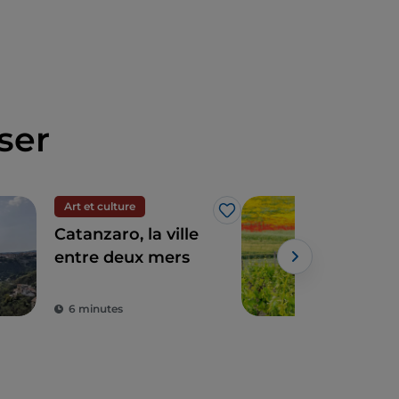
ser
Art et culture
Gas
J’aime
Catanzaro, la ville
Œno
entre deux mers
Cal
Powe
6 minutes
3 m