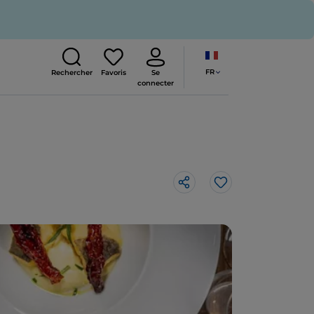
FR
Rechercher
Favoris
Se
connecter
J’aime