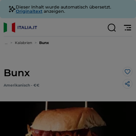
Dieser Inhalt wurde automatisch übersetzt.
Originaltext
anzeigen.
...
Kalabrien
Bunx
Bunx
Lik
Amerikanisch - €€