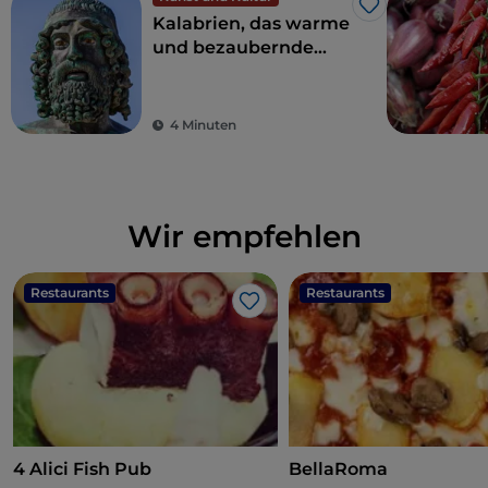
Like
Kalabrien, das warme
und bezaubernde
Land der
Bronzestatuen von
Riace
4 Minuten
Wir empfehlen
Restaurants
Restaurants
Like
4 Alici Fish Pub
BellaRoma