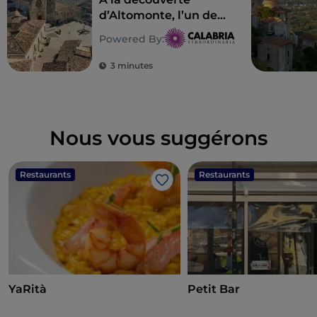
d’Altomonte, l’un des
plus beaux villages
Powered By:
d’Italie
3 minutes
Nous vous suggérons
Restaurants
Restaurants
J’aime
YaRità
Petit Bar