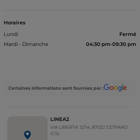
Parking
Tables en terrasse
Horaires
Visa
Lundi
Fermé
Wi-Fi
Mardi - Dimanche
04:30 pm-09:30 pm
Espace fumeurs
On parle espagnol
Mastercard
Certaines informations sont fournies par :
LINEA2
VIA LIBERTA' 12/14, 87022 CETRARO
(CS)