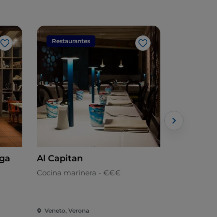
Restaurantes
Restaura
Me gusta
Me gusta
ega
Al Capitan
Antica Bo
Cocina marinera - €€€
Vegetarian
Veneto, Verona
Veneto, Ve