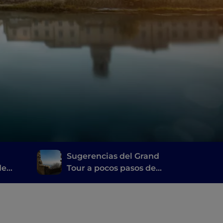
Sugerencias del Grand
de
Tour a pocos pasos de
a la
las termas de Abano y
oro
Montegrotto