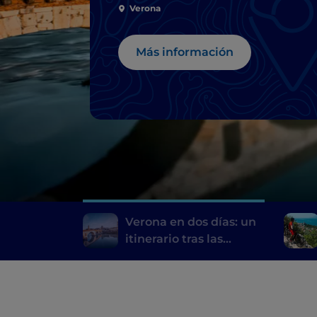
Julieta
Verona
Más información
Verona en dos días: un
itinerario tras las
huellas de Romeo y
Julieta