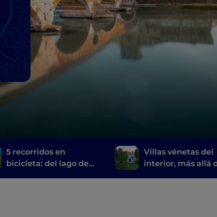
5 recorridos en
Villas vénetas del
bicicleta: del lago de
interior, más allá 
Garda a Venecia
Palladio. Navegar 
búsqueda del tes