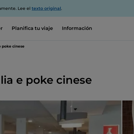
amente. Lee el
texto original
.
r
Planifica tu viaje
Información
 e poke cinese
lia e poke cinese