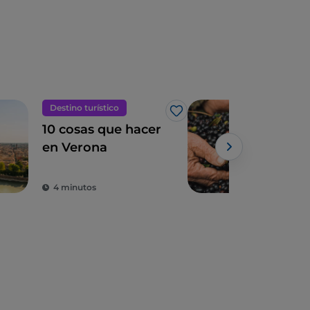
Destino turístico
Eno
Me gusta
10 cosas que hacer
Entr
en Verona
coli
oliv
D. O
4 minutos
2 m