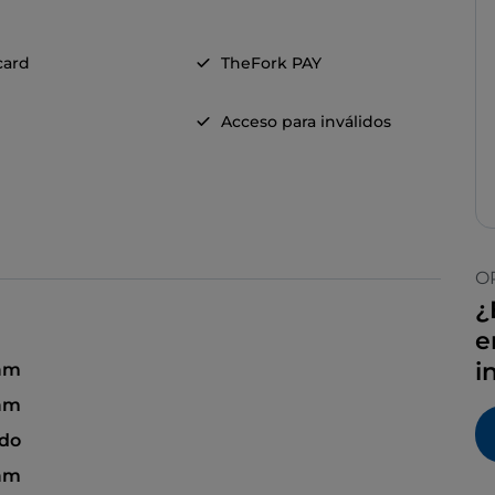
card
TheFork PAY
Acceso para inválidos
O
¿
e
i
am
am
ado
am