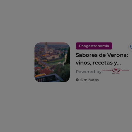
Enogastronomía
Sabores de Verona:
vinos, recetas y
lugares con sabor
Powered by:
veronés
6 minutos