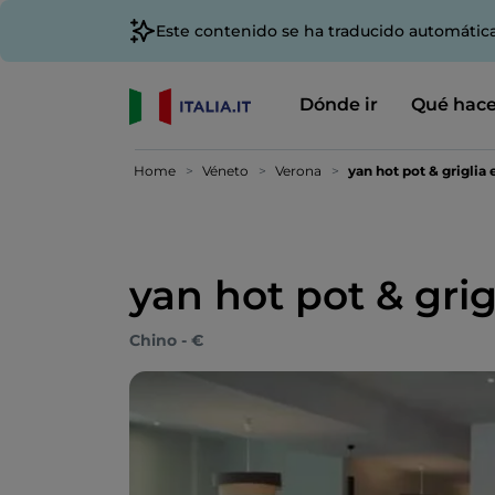
Este contenido se ha traducido automátic
Dónde ir
Qué hace
Home
Véneto
Verona
yan hot pot & griglia
yan hot pot & grig
Chino - €