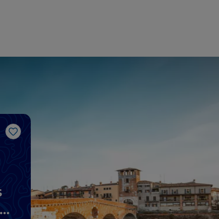
Me gusta
s