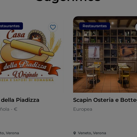
staurantes
Restaurantes
Me gusta
 della Piadizza
Scapin Osteria e Bott
ola - €
Europea
to, Verona
Veneto, Verona