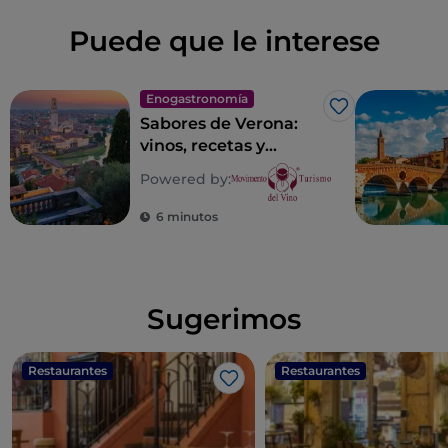
Puede que le interese
Enogastronomía
Me gusta
Sabores de Verona:
vinos, recetas y
lugares con sabor
Powered by:
veronés
6 minutos
Sugerimos
Restaurantes
Restaurantes
Me gusta