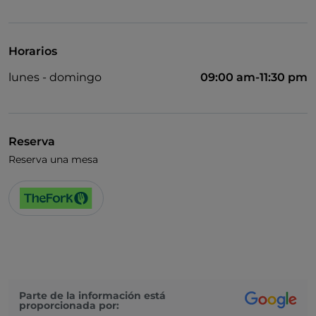
Visa
Acceso para inválidos
Horarios
Se admiten animales
lunes - domingo
09:00 am-11:30 pm
Se habla alemán
Se habla inglés
Se habla francés
Reserva
Reserva una mesa
Wi-Fi
Parte de la información está
proporcionada por: