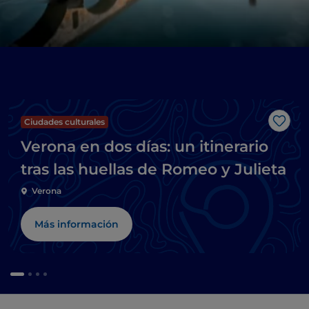
Ciudades culturales
Me g
Verona en dos días: un itinerario
tras las huellas de Romeo y Julieta
Verona
Más información