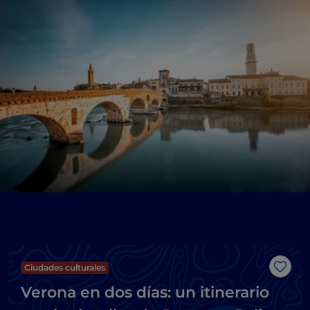
Ciudades culturales
Me g
Verona en dos días: un itinerario