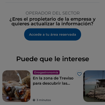
OPERADOR DEL SECTOR
¿Eres el propietario de la empresa y
quieres actualizar la información?
Accede a tu área reservada
Puede que le interese
Enogastronomía
Me gusta
En la zona de Treviso
para descubrir las
Castañas del
Monfenera I. G. P., las
más sabrosas
3 minutos