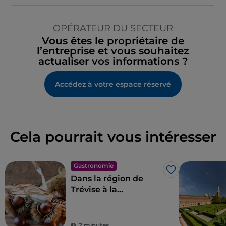
OPÉRATEUR DU SECTEUR
Vous êtes le propriétaire de
l’entreprise et vous souhaitez
actualiser vos informations ?
Accédez à votre espace réservé
Cela pourrait vous intéresser
Gastronomie
J’aime
Dans la région de
Trévise à la
découverte des
châtaignes du
Monfenera IGP
2 minutes