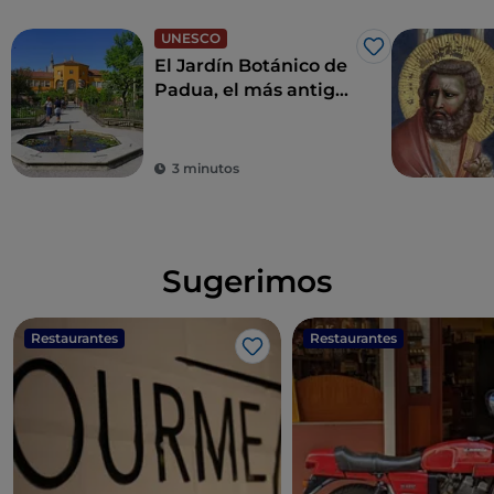
UNESCO
Me gusta
El Jardín Botánico de
Padua, el más antiguo
del mundo
3 minutos
Sugerimos
Restaurantes
Restaurantes
Me gusta