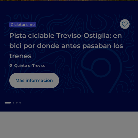
Cicloturismo
Me g
Pista ciclable Treviso-Ostiglia: en
bici por donde antes pasaban los
trenes
Quinto di Treviso
Más información