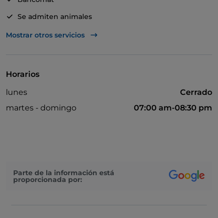
Se admiten animales
Acceso para inválidos
Mostrar otros servicios
Se habla inglés
Mesas de exterior
Horarios
Visa
lunes
Cerrado
Wi-Fi
martes - domingo
07:00 am-08:30 pm
Parte de la información está
proporcionada por: