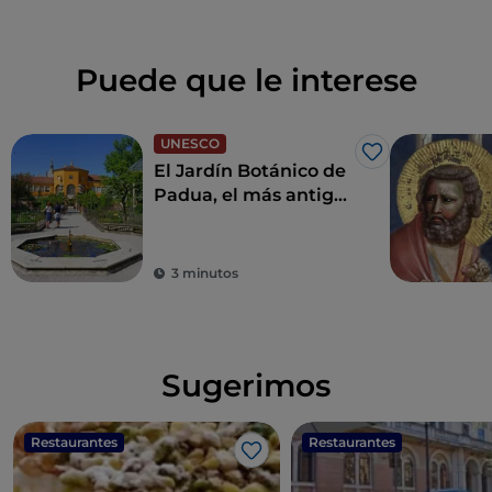
Puede que le interese
UNESCO
Me gusta
El Jardín Botánico de
Padua, el más antiguo
del mundo
3 minutos
Sugerimos
Restaurantes
Restaurantes
Me gusta