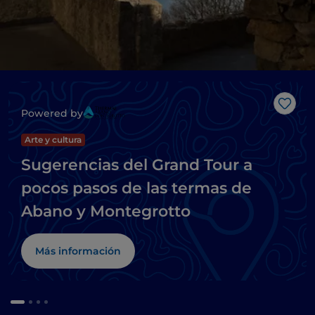
Me g
Powered by
Arte y cultura
Sugerencias del Grand Tour a
pocos pasos de las termas de
Abano y Montegrotto
Más información