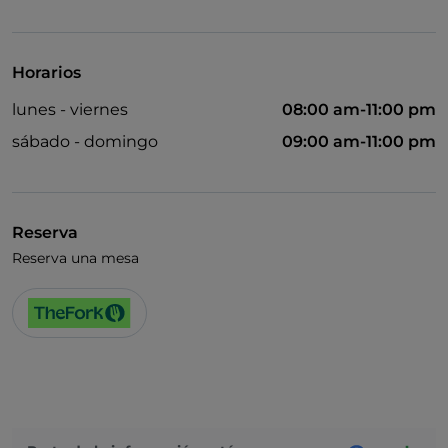
Acceso para inválidos
Se admiten animales
Horarios
Baño para inválidos
lunes - viernes
08:00 am-11:00 pm
Cocktail
sábado - domingo
09:00 am-11:00 pm
Se habla inglés
Se habla francés
Reserva
Wi-Fi
Reserva una mesa