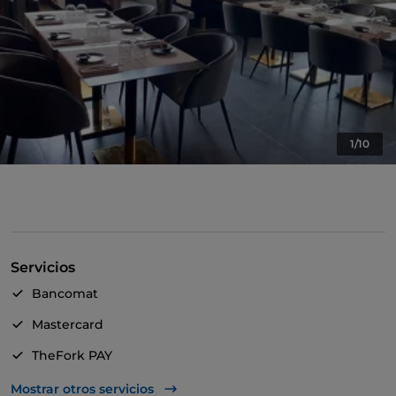
1/10
Servicios
Bancomat
Mastercard
TheFork PAY
UnionPay via TheFork PAY
Mostrar otros servicios