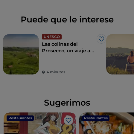
Puede que le interese
UNESCO
Me gusta
Las colinas del
Prosecco, un viaje a
través de catas y
pueblos
4 minutos
Sugerimos
Restaurantes
Restaurantes
Me gusta