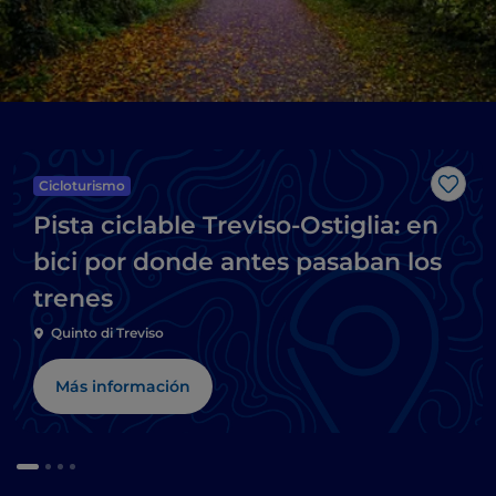
Cicloturismo
Me g
Pista ciclable Treviso-Ostiglia: en
bici por donde antes pasaban los
trenes
Quinto di Treviso
Más información