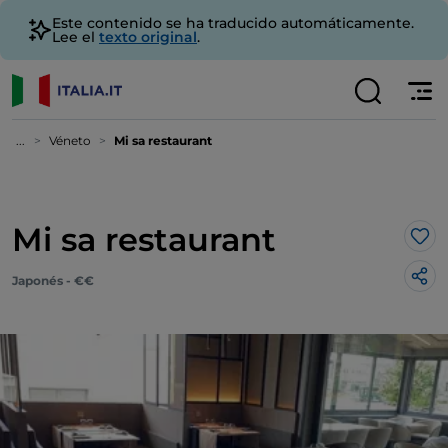
Este contenido se ha traducido automáticamente.
Lee el
texto original
.
...
Véneto
Mi sa restaurant
Mi sa restaurant
Me 
Japonés - €€