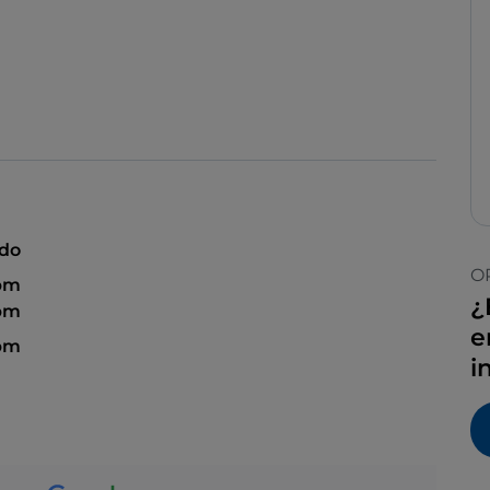
ado
O
 pm
¿
 pm
e
 pm
i