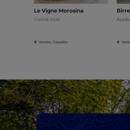
Le Vigne Morosina
Birr
Cocina local
Asado
Veneto, Cessalto
Venet