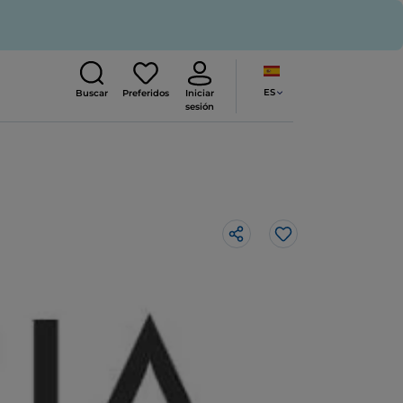
ES
Buscar
Preferidos
Iniciar
sesión
Me gusta