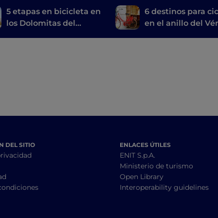
5 etapas en bicicleta en
6 destinos para cic
los Dolomitas del
en el anillo del V
Véneto
 DEL SITIO
ENLACES ÚTILES
privacidad
ENIT S.p.A.
Ministerio de turismo
ad
Open Library
condiciones
Interoperability guidelines