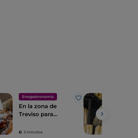
Enogastronomía
Eno
Me gusta
En la zona de
El 
Treviso para
bla
descubrir las
Cim
Castañas del
hor
3 minutos
2 m