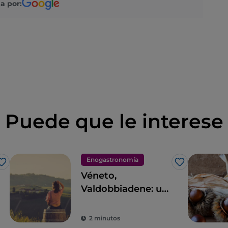
a por:
Puede que le interese
Enogastronomía
Me gusta
Me gusta
Véneto,
Valdobbiadene: un
viaje
enogastronómico
2 minutos