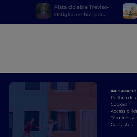
Pista ciclable Treviso-
Ostiglia: en bici por
donde antes pasaban
los trenes
INFORMACIÓN
Política de 
Cookies
Accessibilid
Términos y 
Contactos