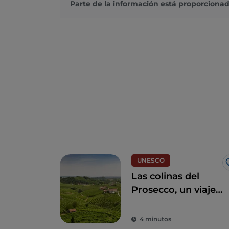
Parte de la información está proporcionad
UNESCO
Las colinas del
Prosecco, un viaje
a través de catas y
pueblos
4 minutos