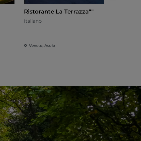
Ristorante La Terrazza""
Tavernett
Italiano
Italiano - €
Veneto, Asolo
Veneto, Aso