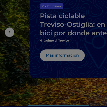
Cicloturismo
Pista ciclable
Treviso-Ostiglia: en
bici por donde ante
pasaban los trenes
Quinto di Treviso
Más información