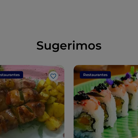
por el Anello del
Prosecco Superiore
Sugerimos
staurantes
Restaurantes
Me gusta