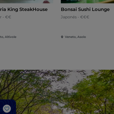
eria King SteakHouse
Bonsai Sushi Lounge
r - €€
Japonés - €€€
o, Altivole
Veneto, Asolo
Me gusta