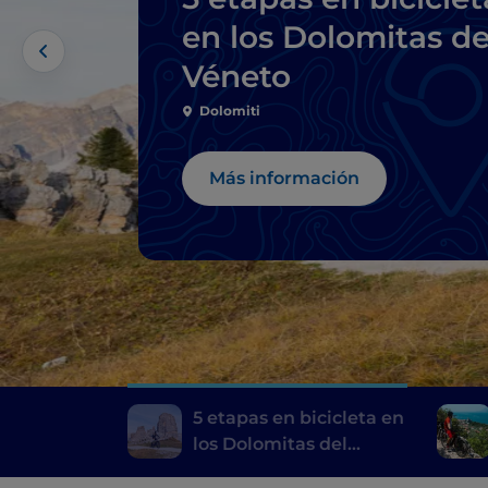
en los Dolomitas de
Véneto
Dolomiti
Más información
5 etapas en bicicleta en
los Dolomitas del
Véneto