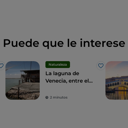
Puede que le interese
Naturaleza
Me gusta
Me gusta
La laguna de
Venecia, entre el
turismo
ornitológico y el
2 minutos
pesquero