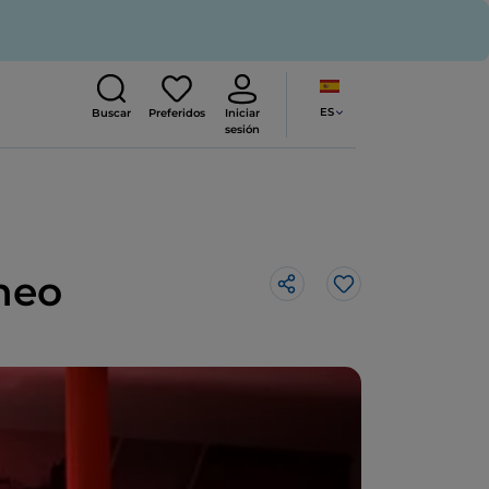
ES
Buscar
Preferidos
Iniciar
sesión
aneo
Me gusta