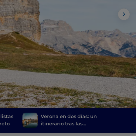
listas
Verona en dos días: un
éneto
itinerario tras las
huellas de Romeo y