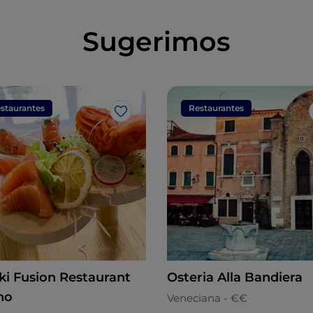
Sugerimos
staurantes
Restaurantes
Me gusta
ki Fusion Restaurant
Osteria Alla Bandiera
no
Veneciana - €€