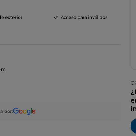
e exterior
Acceso para inválidos
 pm
O
¿
e
i
a por: