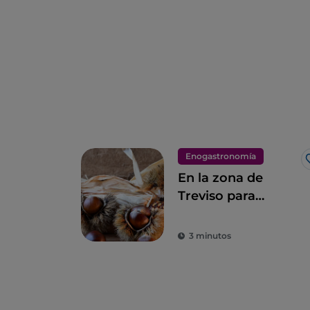
Enogastronomía
En la zona de
Treviso para
descubrir las
Castañas del
3 minutos
Monfenera I. G. P.,
las más sabrosas