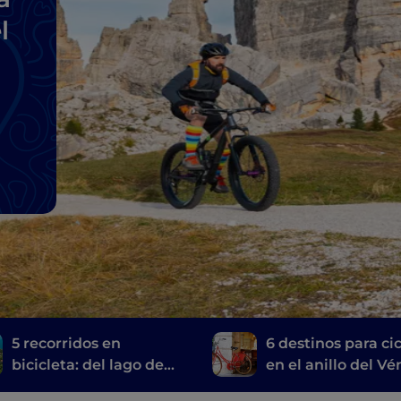
l
5 recorridos en
6 destinos para cic
bicicleta: del lago de
en el anillo del V
Garda a Venecia