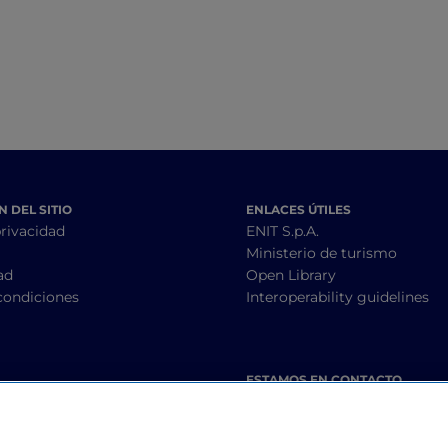
 DEL SITIO
ENLACES ÚTILES
privacidad
ENIT S.p.A.
Ministerio de turismo
ad
Open Library
condiciones
Interoperability guidelines
ESTAMOS EN CONTACTO