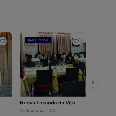
Restaurantes
Restaura
Me gusta
Me gusta
Nuova Locanda da Vito
Ristorant
Mediterránea - €€
Cocina mar