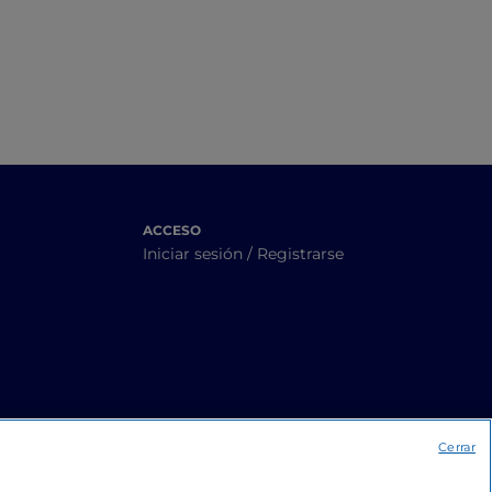
Julieta
ACCESO
Iniciar sesión / Registrarse
Cerrar