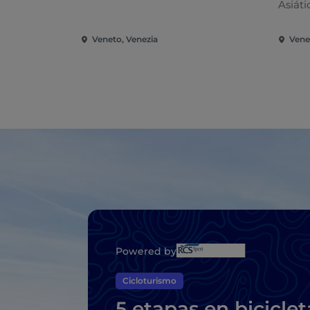
Asiáti
Veneto, Venezia
Vene
Powered by
Cicloturismo
5 etapas en biciclet