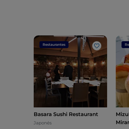
Restaurantes
Re
Me gusta
Basara Sushi Restaurant
Mizu
Mira
Japonés