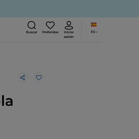
ES
Buscar
Preferidos
Iniciar
sesión
Me gusta
la