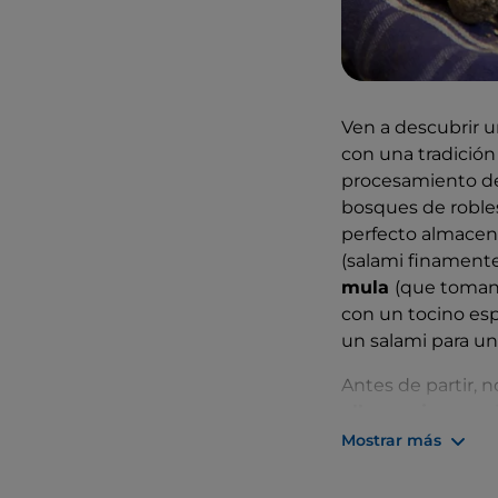
Ven a descubrir 
con una tradición
procesamiento del
bosques de robles
perfecto almacen
(salami finamente
mula
(que toman 
con un tocino esp
un salami para un
Antes de partir, n
alla norcina
» coc
curado. Todos est
Mostrar más
del Nera
y el
azaf