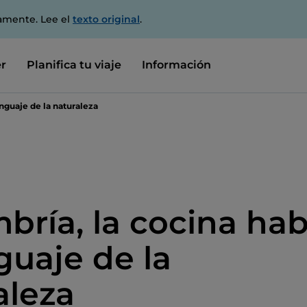
amente. Lee el
texto original
.
r
Planifica tu viaje
Información
enguaje de la naturaleza
bría, la cocina hab
guaje de la
aleza