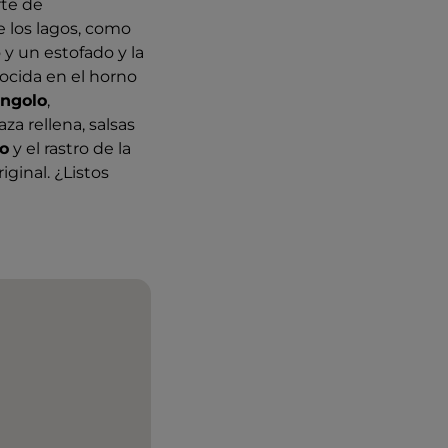
rte de
e los lagos, como
 y un estofado y la
cocida en el horno
engolo
,
aza rellena, salsas
o
y el rastro de la
iginal. ¿Listos