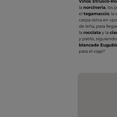
Vinos Etrusco-R
la
norcineria
, los
el
tegamaccio
, l
carpa reina en «po
de leña, para lleg
la
rocciata
y la
cia
y patés, siguiendo
blancade Eugubi
para el viaje?