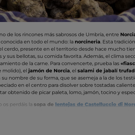
uno de los rincones más sabrosos de Umbría, entre
Norci
 conocida en todo el mundo: la
norcineria
. Esta tradició
 cerdo, presente en el territorio desde hace mucho tiem
 y sus bellotas, su comida favorita. Además, el clima seco
amiento de la carne. Para convencerte, prueba las
«fias
 molido), el
jamón de Norcia
, el
salami de jabalí trufad
su nombre de su forma, que se asemeja a la de los testí
eciado en el centro para disolver sobre tostadas caliente
tar obtenido de picar paleta, lomo, jamón, tocino y espec
o os perdáis la
sopa de
lentejas de Castelluccio di Nor
inadas en un asador, con sabor a trufa negra y queso de o
os productos son los embajadores de la Valnerina junto c
rán de Cascia
, que nos habla de la primacía gastronómica