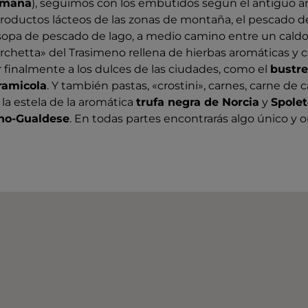
omana
), seguimos con los embutidos según el antiguo a
 productos lácteos de las zonas de montaña, el pescado d
a sopa de pescado de lago, a medio camino entre un caldo
rchetta» del Trasimeno rellena de hierbas aromáticas y 
ar finalmente a los dulces de las ciudades, como el
bustr
ramicola
. Y también pastas, «crostini», carnes, carne de c
 la estela de la aromática
trufa negra de Norcia
y
Spolet
no-Gualdese
. En todas partes encontrarás algo único y or