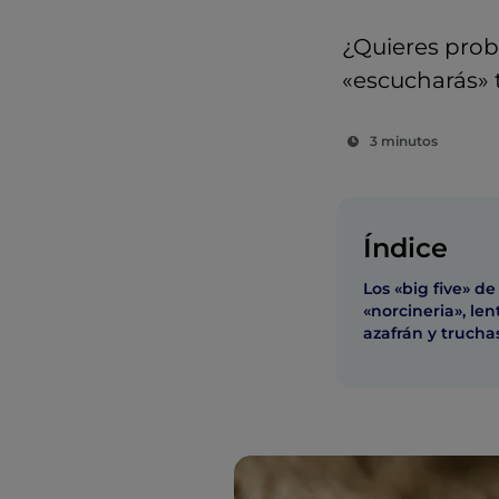
¿Quieres proba
«escucharás» t
3 minutos
Índice
Los «big five» de
«norcineria», len
azafrán y trucha