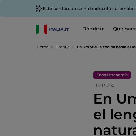
Este contenido se ha traducido automátic
Dónde ir
Qué hace
Home
Umbría
En Umbría, la cocina habla el l
Enogastronomía
UMBRÍA
En Um
el len
natur