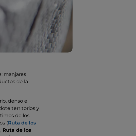
a: manjares
oductos de la
rio, denso e
ote territorios y
timos de los
os (
Ruta de los
o
,
Ruta de los