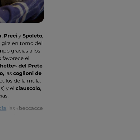
a
,
Preci
y
Spoleto
,
n gira en torno del
po gracias a los
 favorece el
chette» del Prete
o,
las
coglioni
de
culos de la mula,
s) y el
ciauscolo
,
ias.
cia
, las «
beccacce
veja, fresco o
on las
truchas
 del territorio.