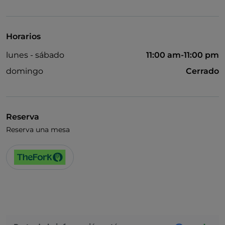
Visa
Acceso para inválidos
Horarios
Se admiten animales
lunes - sábado
11:00 am-11:00 pm
Cocktail
domingo
Cerrado
Se habla inglés
Se habla francés
Reserva
Reserva una mesa