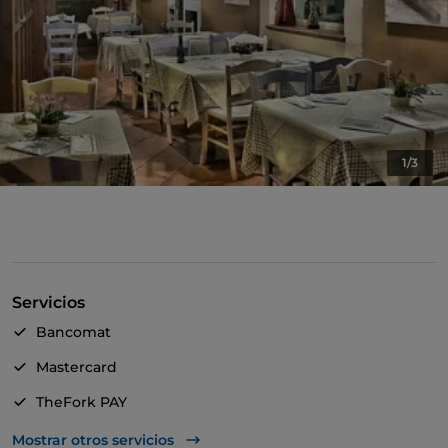
1/3
Servicios
Bancomat
Mastercard
TheFork PAY
UnionPay via TheFork PAY
Mostrar otros servicios