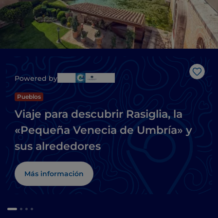
Me g
Powered by
Pueblos
Viaje para descubrir Rasiglia, la
«Pequeña Venecia de Umbría» y
sus alrededores
Más información