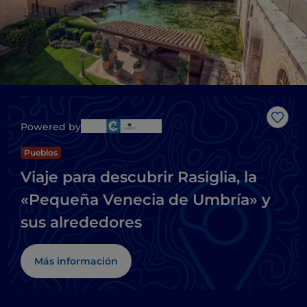
Me g
Powered by
Pueblos
Viaje para descubrir Rasiglia, la
«Pequeña Venecia de Umbría» y
sus alrededores
Más información