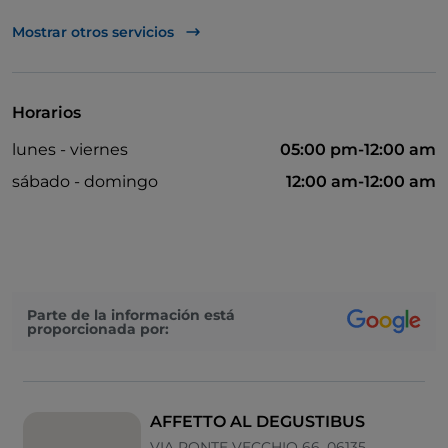
Se habla alemán
Mostrar otros servicios
Se habla inglés
Mastercard
Horarios
Paypal
lunes - viernes
05:00 pm-12:00 am
Pago con Satispay
sábado - domingo
12:00 am-12:00 am
Visa
Wi-Fi
Parte de la información está
proporcionada por:
AFFETTO AL DEGUSTIBUS
VIA PONTE VECCHIO 66, 06135