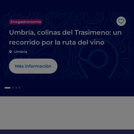
Enogastronomía
Me g
Umbría, colinas del Trasimeno: un
recorrido por la ruta del vino
Umbria
Más información