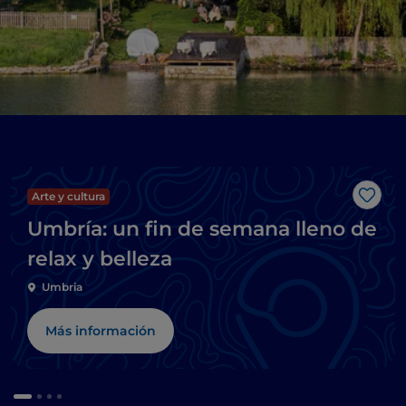
Arte y cultura
Me g
Umbría: un fin de semana lleno de
relax y belleza
Umbria
Más información