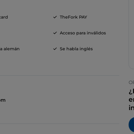
card
TheFork PAY
Acceso para inválidos
la alemán
Se habla inglés
O
¿
e
 pm
i