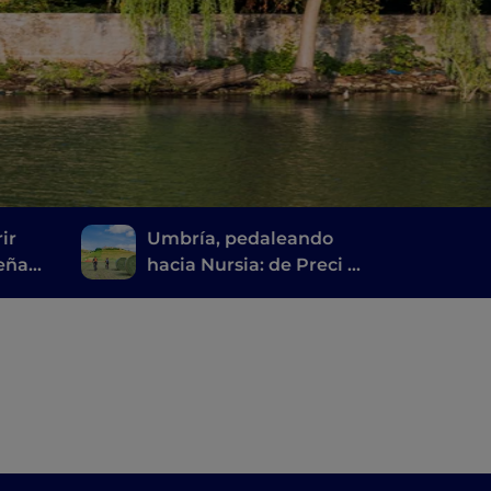
ir
Umbría, pedaleando
ueña
hacia Nursia: de Preci a
a» y
Castelluccio