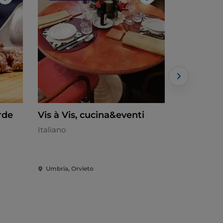
Me gusta
Me gusta
rde
Vis à Vis, cucina&eventi
Locanda 
Italiano
Umbrìa
Umbria, Orvieto
Umbria, Lug