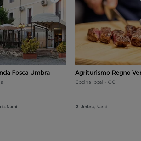
Me gusta
nda Fosca Umbra
Agriturismo Regno Ve
ìa
Cocina local - €€
ia, Narni
Umbria, Narni