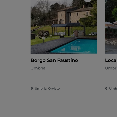
Me gusta
Borgo San Faustino
Loca
Umbrìa
Umbr
Umbria, Orvieto
Umbr