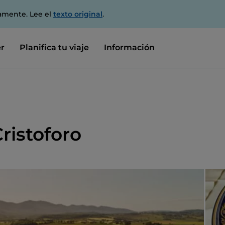
amente. Lee el
texto original
.
r
Planifica tu viaje
Información
ristoforo