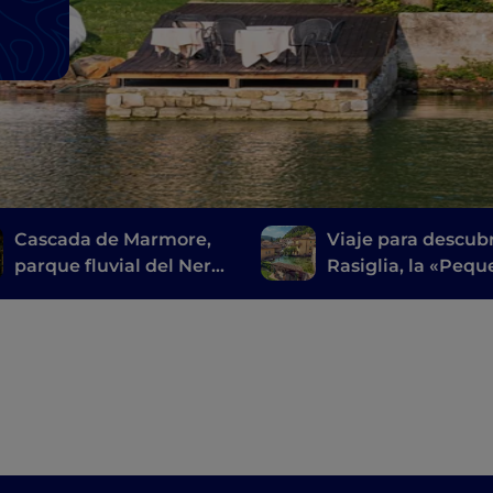
Cascada de Marmore,
Viaje para descubr
parque fluvial del Nera:
Rasiglia, la «Peq
en Umbría, entre
Venecia de Umbrí
naturaleza y diversión
sus alrededores
en familia