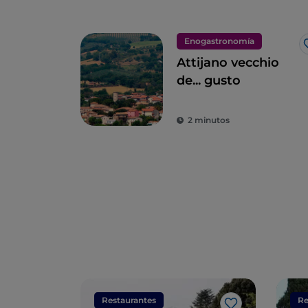
Enogastronomía
Attijano vecchio
de... gusto
2 minutos
Restaurantes
Re