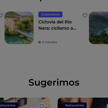
Cicloturismo
Me gusta
Me gusta
Ciclovía del Río
Nera: ciclismo a
través de bosques
y cascadas
2 minutos
Sugerimos
staurantes
Restaurantes