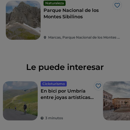
Naturaleza
Me g
Parque Nacional de los
Montes Sibilinos
Marcas, Parque Nacional de los Montes Sibilinos
Le puede interesar
Cicloturismo
Me gusta
En bici por Umbría
entre joyas artísticas y
maravillas
paisajísticas
3 minutos