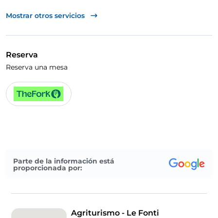
UnionPay via TheFork PAY
Mostrar otros servicios
Visa
Se admiten animales
Reserva
Se habla inglés
Reserva una mesa
Zona de fumadores
Wi-Fi
Parte de la información está
proporcionada por:
Agriturismo - Le Fonti