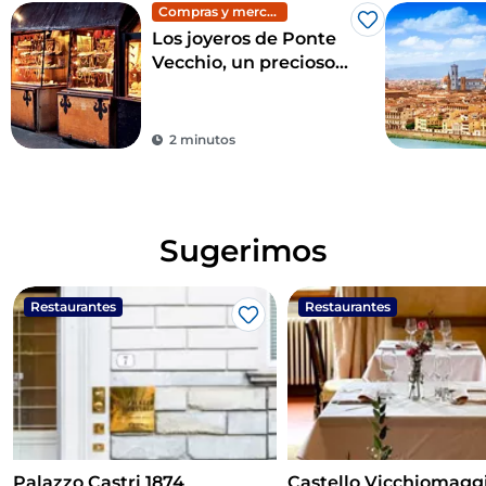
Compras y mercadillos
Me gusta
Los joyeros de Ponte
Vecchio, un precioso
tesoro en el corazón
de Florencia
2 minutos
Sugerimos
Restaurantes
Restaurantes
Me gusta
Palazzo Castri 1874
Castello Vicchiomagg