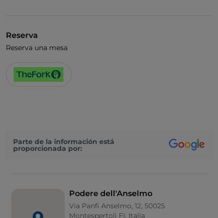
Visa
Acceso para inválidos
Reserva
Se admiten animales
Reserva una mesa
Se habla alemán
Se habla inglés
Wi-Fi
Parte de la información está
proporcionada por:
Podere dell'Anselmo
Via Panfi Anselmo, 12, 50025
Montespertoli FI, Italia