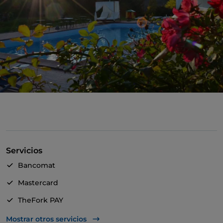
Servicios
Bancomat
Mastercard
TheFork PAY
UnionPay via TheFork PAY
Mostrar otros servicios