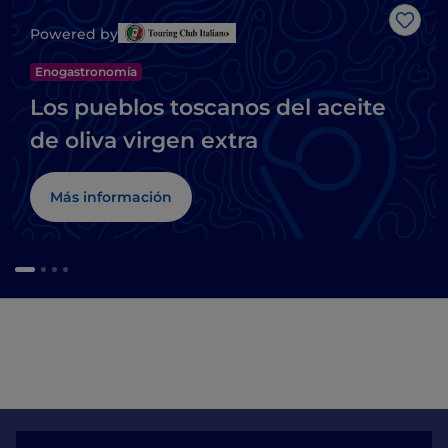
Me g
Powered by
Enogastronomía
Los pueblos toscanos del aceite
de oliva virgen extra
Más información