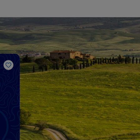
Me gusta
i