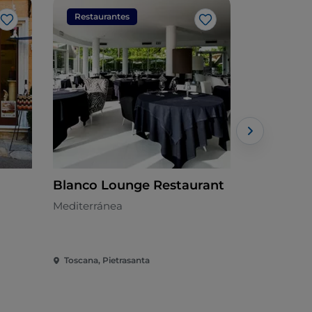
Restaurantes
Restaura
Me gusta
Me gusta
Blanco Lounge Restaurant
InCaRne •
Mediterránea
Cocina de c
Toscana, Pietrasanta
Toscana, Pi