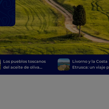
l
Los pueblos toscanos
Livorno y la Costa
del aceite de oliva
Etrusca: un viaje p
virgen extra
historia, el vino y l
buena mesa