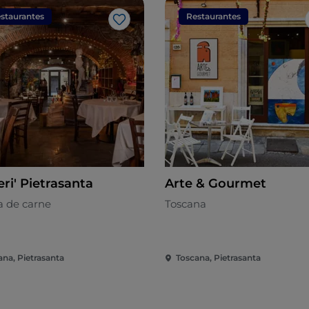
staurantes
Restaurantes
Me gusta
Braceri' Pietrasanta
Arte & Gourmet
a de carne
Toscana
ana, Pietrasanta
Toscana, Pietrasanta