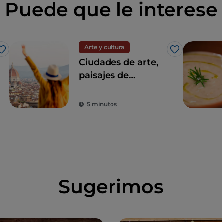
Puede que le interese
Arte y cultura
Me gusta
Me gusta
Ciudades de arte,
paisajes de
ensueño y buena
comida: Toscana es
5 minutos
el sueño de todo
turista
Sugerimos