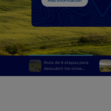
Montalcino hasta e
Más información
Chianti
Ruta de 6 etapas para
descubrir los vinos
toscanos, desde el
Brunello di Montalcino
hasta el Chianti