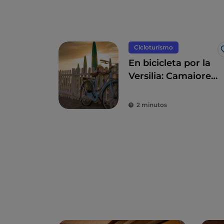
Cicloturismo
En bicicleta por la
Versilia: Camaiore,
Pietrasanta, Forte
dei Marmi y
2 minutos
alrededores