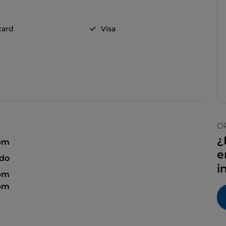
card
Visa
O
¿
 pm
e
ado
i
 pm
 pm