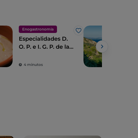
Enogastronomía
Natu
Me gusta
Especialidades D.
Los 
O. P. e I. G. P. de la
Tos
Toscana
Powe
4 minutos
4 m