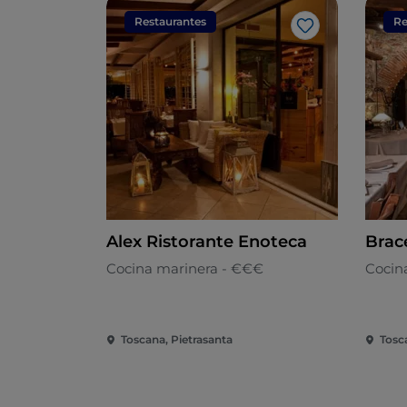
Restaurantes
Re
Me gusta
Alex Ristorante Enoteca
Cocina marinera - €€€
Cocin
Toscana, Pietrasanta
Tosc