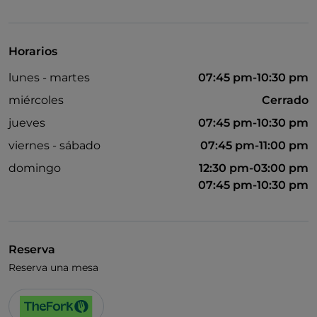
UnionPay via TheFork PAY
Visa
Horarios
Acceso para inválidos
lunes - martes
07:45 pm-10:30 pm
Se admiten animales
miércoles
Cerrado
Se habla inglés
jueves
07:45 pm-10:30 pm
Wi-Fi
viernes - sábado
07:45 pm-11:00 pm
domingo
12:30 pm-03:00 pm
07:45 pm-10:30 pm
Reserva
Reserva una mesa