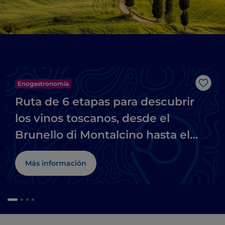
Enogastronomía
Me g
Ruta de 6 etapas para descubrir
los vinos toscanos, desde el
Brunello di Montalcino hasta el
Chianti
Más información