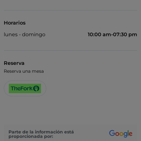
UnionPay via TheFork PAY
Visa
Horarios
Se admiten animales
lunes - domingo
10:00 am-07:30 pm
Baño para inválidos
Cocktail
Se habla inglés
Reserva
Reserva una mesa
Zona de fumadores
Wi-Fi
Parte de la información está
proporcionada por: