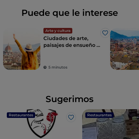
Puede que le interese
Arte y cultura
Me gusta
Ciudades de arte,
paisajes de ensueño y
buena comida:
Toscana es el sueño
de todo turista
5 minutos
Sugerimos
Restaurantes
Restaurantes
Me gusta