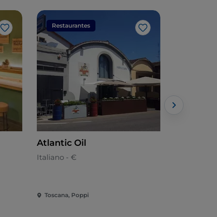
Restaurantes
Restaura
Me gusta
Me gusta
Atlantic Oil
Billi's
Italiano - €
Cocina loca
Toscana, Poppi
Toscana, Ar