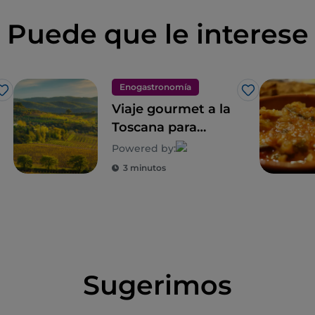
Puede que le interese
Enogastronomía
Me gusta
Me gusta
Viaje gourmet a la
Toscana para
descubrir su
Powered by:
biodiversidad
3 minutos
Sugerimos