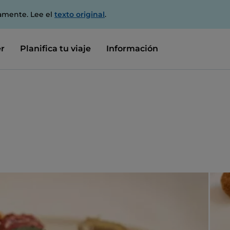
amente. Lee el
texto original
.
r
Planifica tu viaje
Información