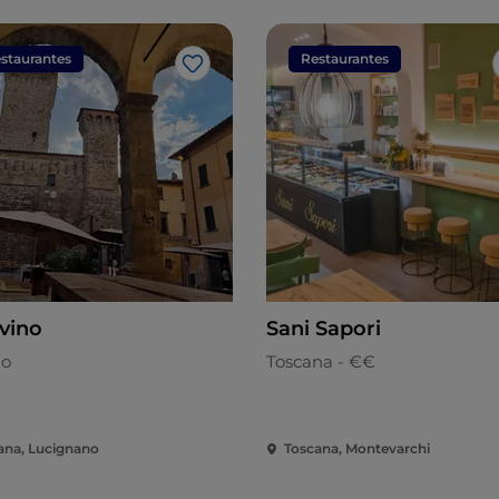
staurantes
Restaurantes
Me gusta
ivino
Sani Sapori
no
Toscana - €€
ana, Lucignano
Toscana, Montevarchi