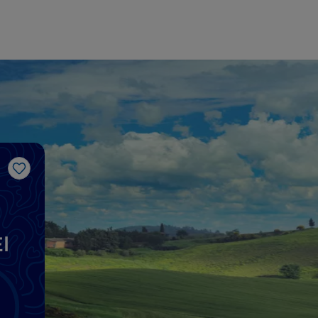
Me gusta
l