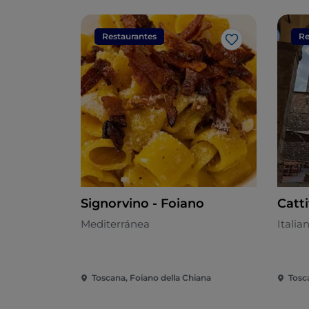
Restaurantes
Re
Me gusta
Signorvino - Foiano
Catt
Mediterránea
Italia
Toscana, Foiano della Chiana
Tosc