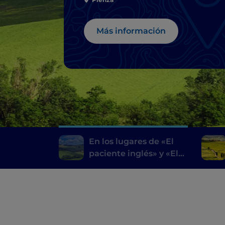
valle de Orcia
Más información
En los lugares de «El
paciente inglés» y «El
gladiador»: el valle de
Orcia