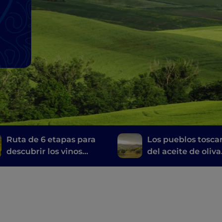
Ruta de 6 etapas para
Los pueblos tosca
descubrir los vinos
del aceite de oliva
toscanos, desde el
virgen extra
Brunello di Montalcino
hasta el Chianti