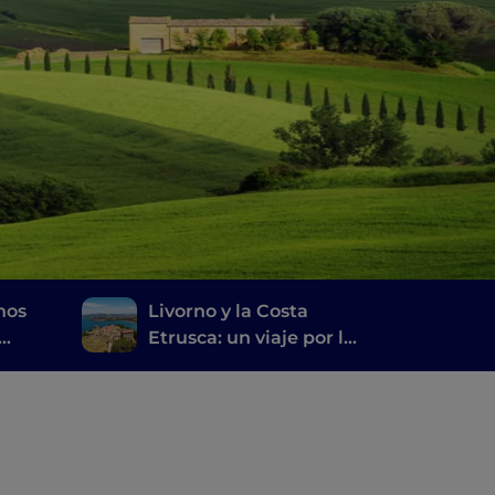
nos
Livorno y la Costa
Etrusca: un viaje por la
historia, el vino y la
buena mesa