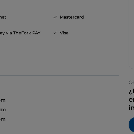
mat
Mastercard
ay via TheFork PAY
Visa
O
¿
e
 pm
i
ado
 pm