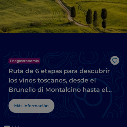
Enogastronomía
Me g
Ruta de 6 etapas para descubrir
los vinos toscanos, desde el
Brunello di Montalcino hasta el
Chianti
Más información