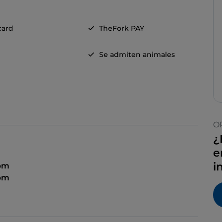
card
TheFork PAY
Se admiten animales
O
¿
e
i
 pm
 pm