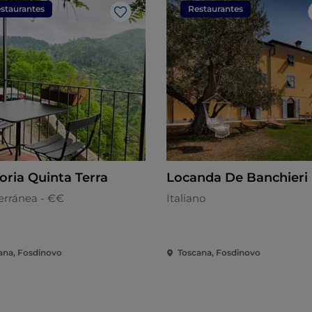
staurantes
Restaurantes
Me gusta
oria Quinta Terra
Locanda De Banchieri
erránea - €€
Italiano
ana, Fosdinovo
Toscana, Fosdinovo