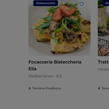
Restaurantes
Re
Me gusta
Focacceria Bisteccheria
Tratt
Elia
Medit
Mediterránea - €€
Toscana, Fosdinovo
Tosc