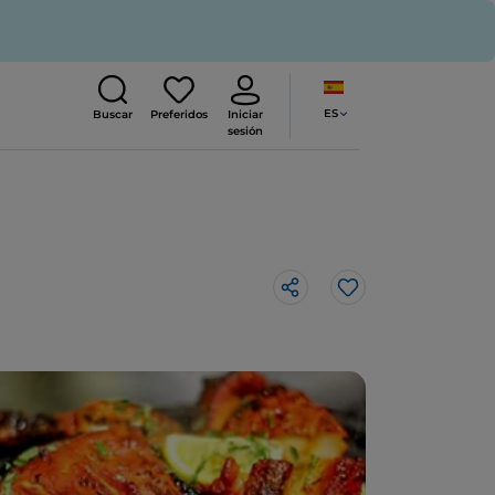
ES
Buscar
Preferidos
Iniciar
sesión
Me gusta