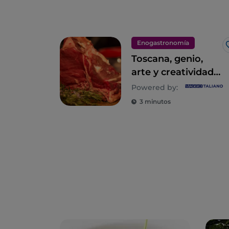
Enogastronomía
Toscana, genio,
arte y creatividad
en la mesa
Powered by:
3 minutos