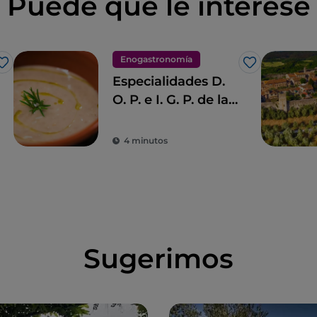
Puede que le interese
Enogastronomía
Me gusta
Me gusta
Especialidades D.
O. P. e I. G. P. de la
Toscana
4 minutos
Sugerimos