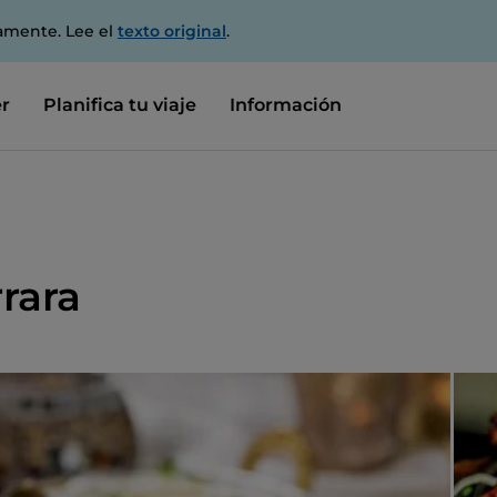
amente. Lee el
texto original
.
r
Planifica tu viaje
Información
rara