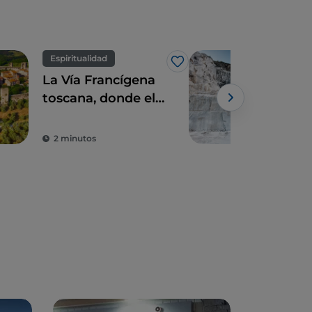
Espiritualidad
Arte
Me gusta
La Vía Francígena
Carr
toscana, donde el
már
tiempo parece
haberse detenido
2 minutos
2 m