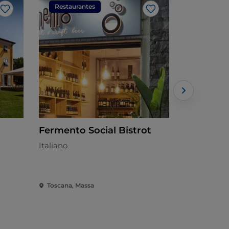
Restaurantes
Restaura
Me gusta
Me gusta
Fermento Social Bistrot
La Vela
Italiano
Mediterrán
Toscana, Massa
Toscana, M