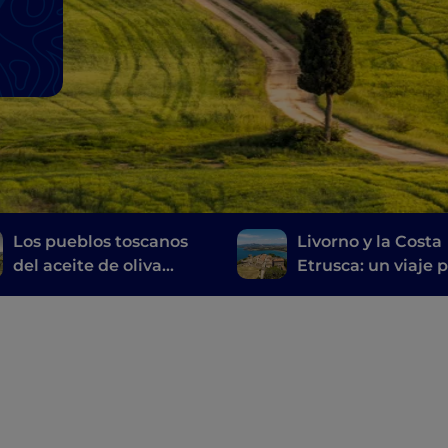
Los pueblos toscanos
Livorno y la Costa
del aceite de oliva
Etrusca: un viaje p
virgen extra
historia, el vino y l
buena mesa