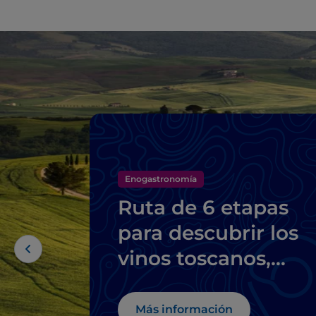
Enogastronomía
Ruta de 6 etapas
para descubrir los
vinos toscanos,
desde el Brunello d
Montalcino hasta e
Más información