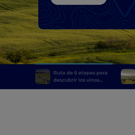
Chianti
Ruta de 6 etapas para
descubrir los vinos
toscanos, desde el
Brunello di Montalcino
hasta el Chianti