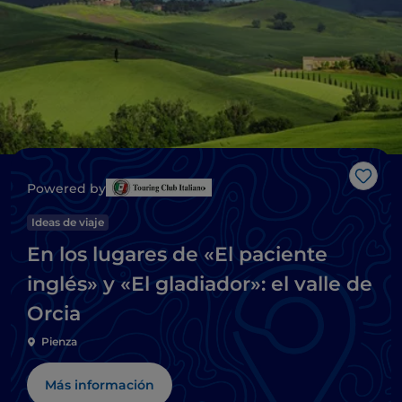
Me g
Powered by
Ideas de viaje
En los lugares de «El paciente
inglés» y «El gladiador»: el valle de
Orcia
Pienza
Más información