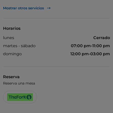
UnionPay via TheFork PAY
Mostrar otros servicios
Visa
Acceso para inválidos
Horarios
Se admiten animales
lunes
Cerrado
Cocktail
martes - sábado
07:00 pm-11:00 pm
Wi-Fi
domingo
12:00 pm-03:00 pm
Reserva
Reserva una mesa