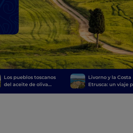
l
Los pueblos toscanos
Livorno y la Costa
del aceite de oliva
Etrusca: un viaje p
virgen extra
historia, el vino y l
buena mesa