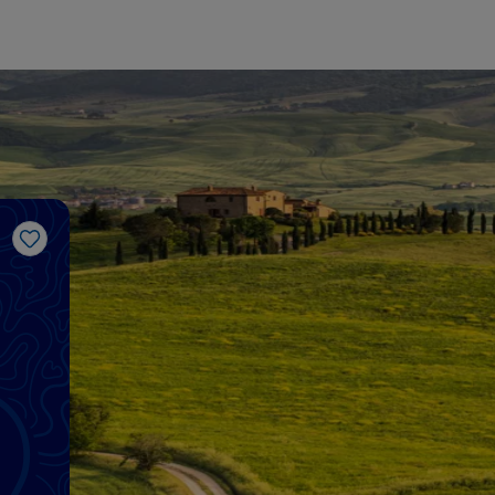
Me gusta
i