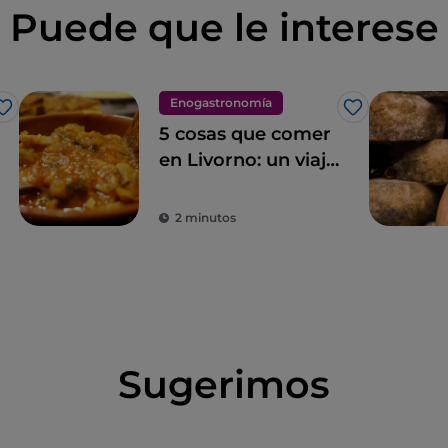
Puede que le interese
Enogastronomía
Me gusta
Me gusta
5 cosas que comer
en Livorno: un viaje
culinario por la
ciudad de
2 minutos
Modigliani
Sugerimos