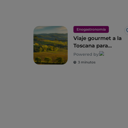
Enogastronomía
Viaje gourmet a la
Toscana para
descubrir su
Powered by:
biodiversidad
3 minutos