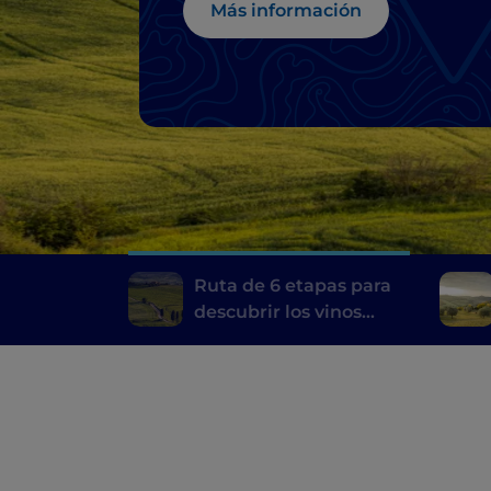
Montalcino hasta e
Más información
Chianti
Ruta de 6 etapas para
descubrir los vinos
toscanos, desde el
Brunello di Montalcino
hasta el Chianti