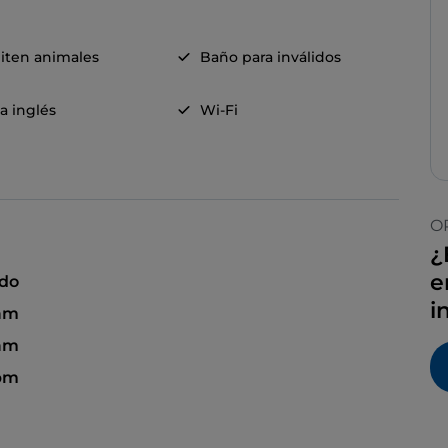
iten animales
Baño para inválidos
a inglés
Wi-Fi
O
¿
e
ado
i
 am
 am
 pm