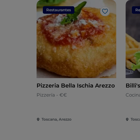
Restaurantes
Re
Me gusta
Pizzeria Bella Ischia Arezzo
Billi'
Pizzería - €€
Cocina
Toscana, Arezzo
Tosc