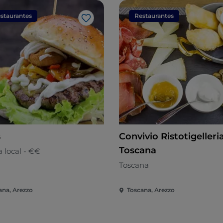
staurantes
Restaurantes
Me gusta
s
Convivio Ristotigelleri
Toscana
 local - €€
Toscana
ana, Arezzo
Toscana, Arezzo