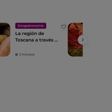
Enogastronomía
Eno
Me gusta
La región de
Tos
Toscana a través de
arte
la pizza de Edu
en 
Powe
Guedes
3 minutos
3 m