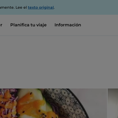
amente. Lee el
texto original
.
r
Planifica tu viaje
Información