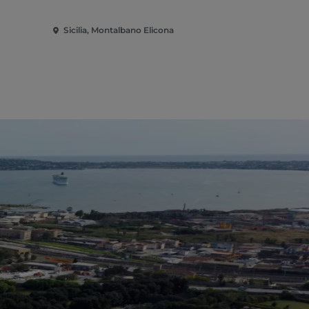
Sicilia, Montalbano Elicona
Sicilia, Mo