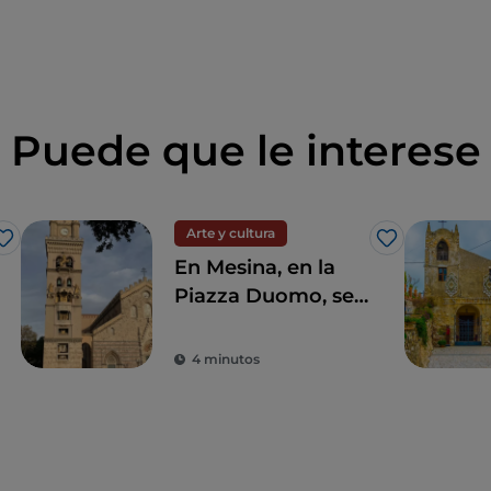
Puede que le interese
Arte y cultura
Me gusta
Me gusta
En Mesina, en la
Piazza Duomo, se
encuentra el reloj
astronómico más
4 minutos
grande y complejo
del mundo