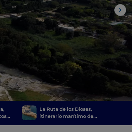
a,
La Ruta de los Dioses,
tos
itinerario marítimo de
a y un
Agrigento a Siracusa
al