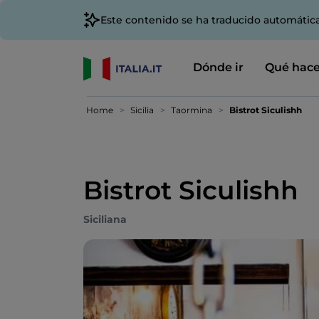
Este contenido se ha traducido automátic
Dónde ir
Qué hace
Home
Sicilia
Taormina
Bistrot Siculishh
Bistrot Siculishh
Siciliana