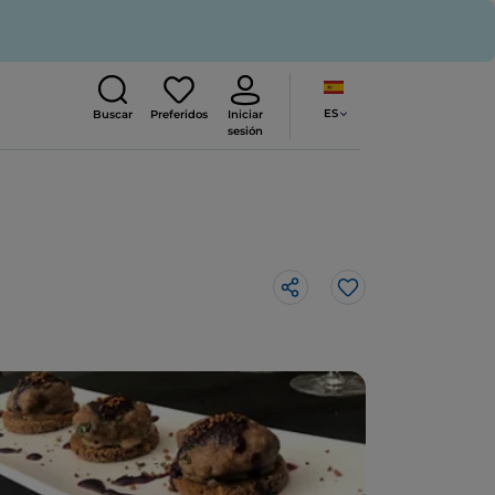
ES
Buscar
Preferidos
Iniciar
sesión
Me gusta