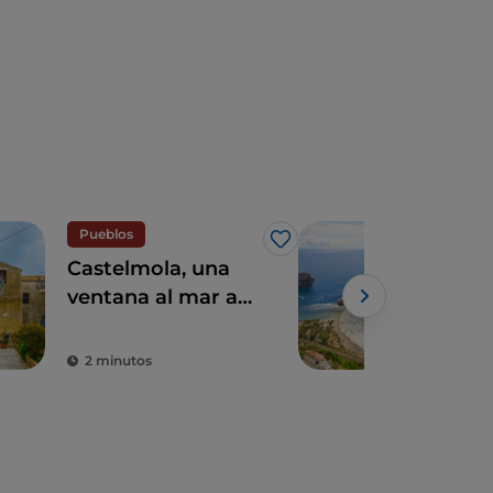
Pueblos
Arte
Me gusta
Castelmola, una
Sicil
ventana al mar a
ete
tiro de piedra de
cult
Taormina
arq
2 minutos
5 m