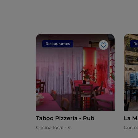
Restaurantes
Re
Me gusta
Taboo Pizzeria - Pub
La M
Cocina local - €
Cocin