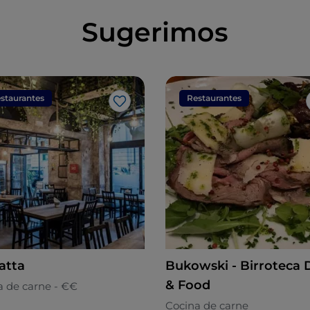
Sugerimos
staurantes
Restaurantes
Me gusta
atta
Bukowski - Birroteca 
& Food
a de carne - €€
Cocina de carne