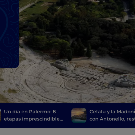
Un día en Palermo: 8
Cefalú y la Madoni
etapas imprescindibles
con Antonello, res
para descubrir la
de la Magna Greci
ciudad
gran parque natur