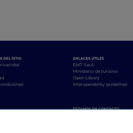
 DEL SITIO
ENLACES ÚTILES
privacidad
ENIT S.p.A.
Ministerio de turismo
ad
Open Library
condiciones
Interoperability guidelines
ESTAMOS EN CONTACTO