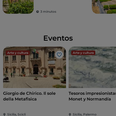
3 minutos
Eventos
Arte y cultura
Arte y cultura
Me gusta
Giorgio de Chirico. Il sole
Tesoros impresionista
della Metafisica
Monet y Normandía
Sicilia, Scicli
Sicilia, Palermo