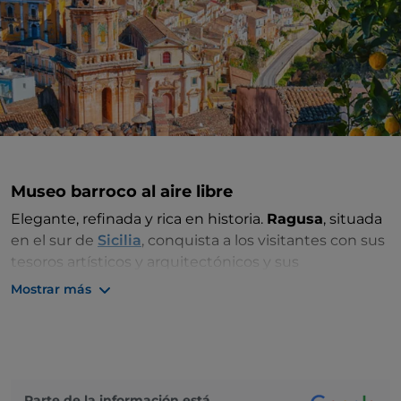
Museo barroco al aire libre
Elegante, refinada y rica en historia.
Ragusa
, situada
en el sur de
Sicilia
, conquista a los visitantes con sus
tesoros artísticos y arquitectónicos y sus
impresionantes vistas. La ciudad se considera la
Mostrar más
máxima expresión del barroco siciliano, con iglesias y
palacios elegantemente tallados, como la catedral de
San Juan Bautista, la catedral de San Giorgio (San
Jorge) y el Palazzo Zacco.
Parte de la información está