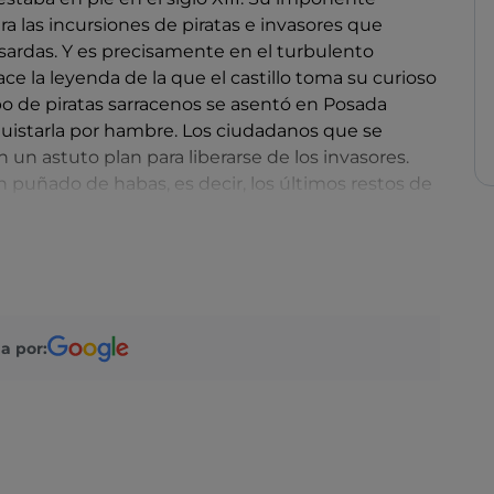
ra las incursiones de piratas e invasores que
rdas. Y es precisamente en el turbulento
e la leyenda de la que el castillo toma su curioso
o de piratas sarracenos se asentó en Posada
istarla por hambre. Los ciudadanos que se
n un astuto plan para liberarse de los invasores.
puñado de habas, es decir, los últimos restos de
 la paloma la dejaron volar hacia el campamento
. Los sarracenos notaron el estómago hinchado del
n contar con una gran reserva de alimentos.
ecidieron retomar el camino del mar.
ostas: debido a su particular posición, el territorio
a por:
ho tiempo, y desde el período de los Juzgados
bios continuos de inquilinos. A través de siglos,
servado su torre, algunas cisternas subterráneas y
ristas deseosos de profundizar en la historia del