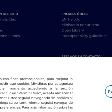
 DEL SITIO
ENLACES ÚTILES
privacidad
ENIT S.p.A.
Ministerio de turismo
ad
Open Library
condiciones
Interoperability guidelines
ESTAMOS EN CONTACTO
les con fines promocionales, para mejorar la
ecidir qué cookies (divididas por categorías)
lquier momento accediendo a la sección
Pe
cer clic en "Permitir todo", acepta almacenar
banner, usted seguirá navegando sin cookies ni
eniega su consentimiento, seguirá navegando
preferencias. Para más información sobre las