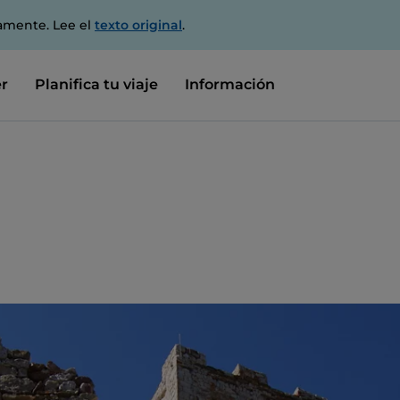
amente. Lee el
texto original
.
r
Planifica tu viaje
Información