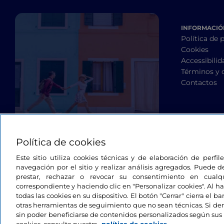
INFORMACIÓN
Política de 
Cookies
Accessibilid
Términos y 
Contactos
Política de cookies
Este sitio utiliza cookies técnicas y de elaboración de perfi
navegación por el sitio y realizar análisis agregados. Puede d
prestar, rechazar o revocar su consentimiento en cua
correspondiente y haciendo clic en "Personalizar cookies". Al ha
todas las cookies en su dispositivo. El botón "Cerrar" cierra el 
otras herramientas de seguimiento que no sean técnicas. Si d
sin poder beneficiarse de contenidos personalizados según sus 