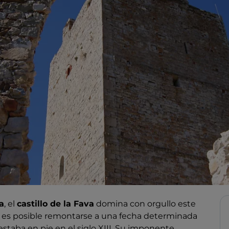
a
, el
castillo de la Fava
domina con orgullo este
 es posible remontarse a una fecha determinada
staba en pie en el siglo XIII. Su imponente