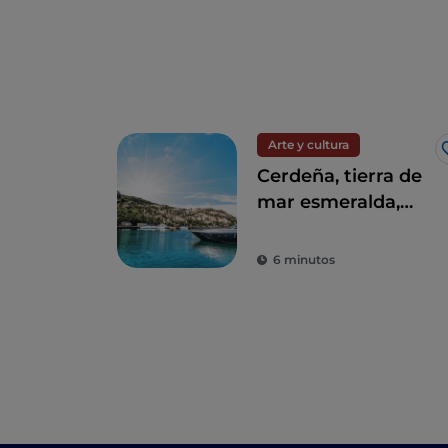
Arte y cultura
Cerdeña, tierra de
mar esmeralda,
nuraghi y
tradiciones
6 minutos
milenarias