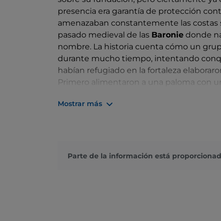
presencia era garantía de protección cont
amenazaban constantemente las costas sa
pasado medieval de las
Baronie
donde nac
nombre. La historia cuenta cómo un grup
durante mucho tiempo, intentando conqu
habían refugiado en la fortaleza elaboraro
Primero alimentaron a una paloma con un 
comida que quedaban. Después de herir a
Mostrar más
pirata, donde ésta se precipitó exhausta
ave, y dedujeron que los asediados podía
Gracias al engaño, los cansados piratas d
Pero el peligro no siempre llegaba de las c
Parte de la información está proporcionad
de Posada ha sido disputado durante muc
Sardos, el castillo de la Fava ha visto cam
batallas y conquistas, la fortaleza ha con
parte de las murallas, que hoy acogen a tu
lugar y perderse en pintorescas vistas.