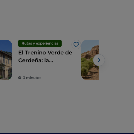
Rutas y experiencias
Siti
Me gusta
El Trenino Verde de
La 
Cerdeña: la
en 
redención de la
des
lentitud
tum
3 minutos
3 m
en l