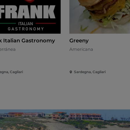
k Italian Gastronomy
Greeny
erránea
Americana
egna, Cagliari
Sardegna, Cagliari