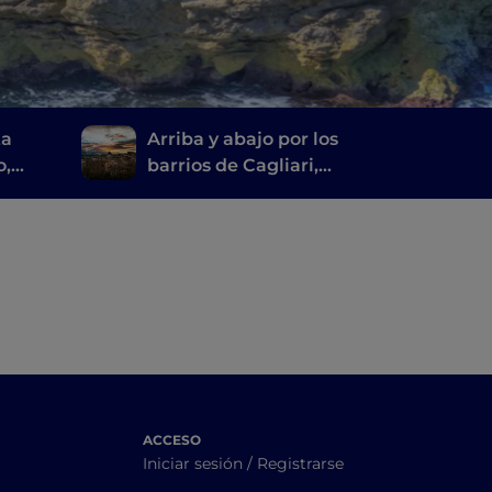
ta
Arriba y abajo por los
o,
barrios de Cagliari,
entre la historia y el
mar
ACCESO
Iniciar sesión / Registrarse