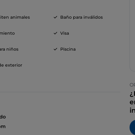
iten animales
Baño para inválidos
miento
Visa
ra niños
Piscina
e exterior
O
¿
e
i
ado
 pm