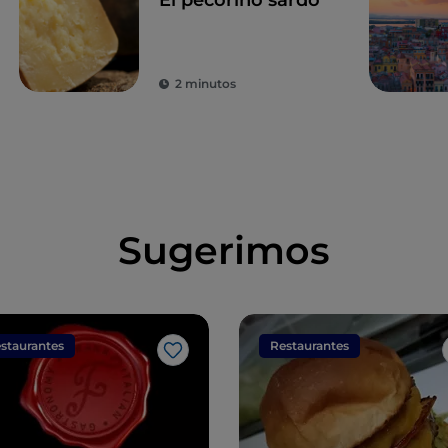
El pecorino sardo
2 minutos
Sugerimos
staurantes
Restaurantes
Me gusta