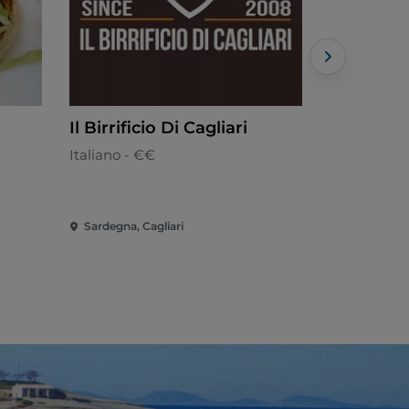
Il Birrificio Di Cagliari
Lo Zenit 
Italiano - €€
Cocina mar
Sardegna, Cagliari
Sardegna, C