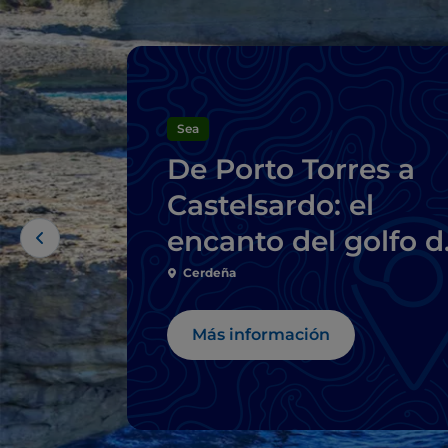
Sea
De Porto Torres a
Castelsardo: el
encanto del golfo d
Asinara
Cerdeña
Más información