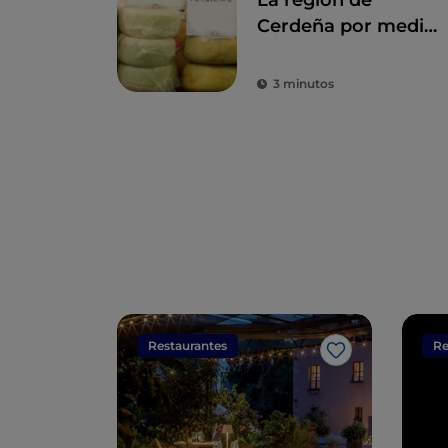
La región de
Cerdeña por medio
de la pizza de Gino
Sorbillo
3 minutos
Restaurantes
Re
Me gusta