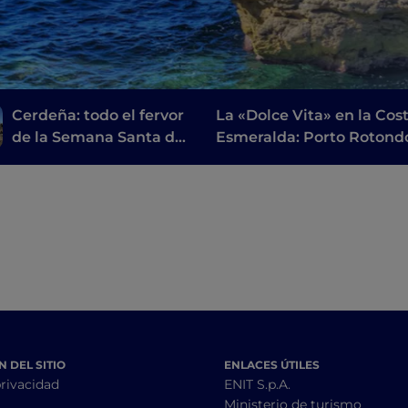
Cerdeña: todo el fervor
La «Dolce Vita» en la Cos
de la Semana Santa del
Esmeralda: Porto Rotond
Montiferru
Porto Cervo y playas
encantadoras
 DEL SITIO
ENLACES ÚTILES
privacidad
ENIT S.p.A.
Ministerio de turismo