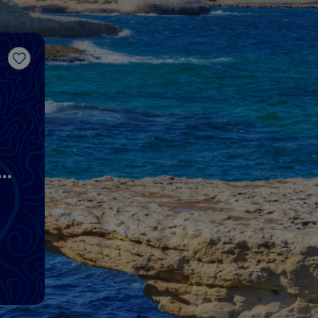
Me gusta
e