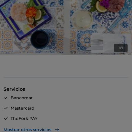
1/7
Servicios
Bancomat
Mastercard
TheFork PAY
UnionPay via TheFork PAY
Mostrar otros servicios