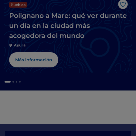
Pueblos
Me g
Polignano a Mare: qué ver durante
un día en la ciudad más
acogedora del mundo
Apulia
Más información