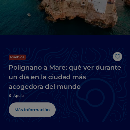
Pueblos
Me g
Polignano a Mare: qué ver durante
un día en la ciudad más
acogedora del mundo
Apulia
Más información