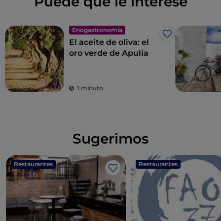
Puede que le interese
Enogastronomía
Me gusta
El aceite de oliva: el
oro verde de Apulia
1 minuto
Sugerimos
Restaurantes
Restaurantes
Me gusta