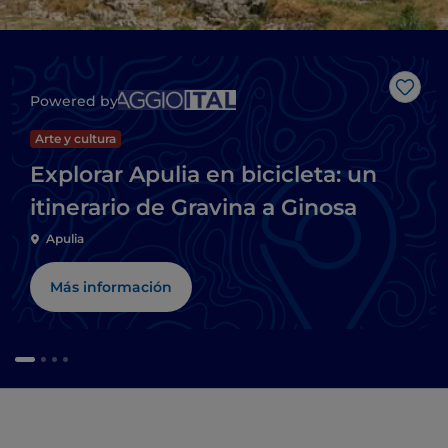
Me g
Powered by
Arte y cultura
Explorar Apulia en bicicleta: un
itinerario de Gravina a Ginosa
Apulia
Más información