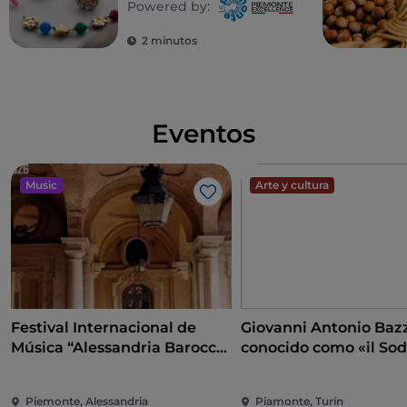
Powered by:
2 minutos
Eventos
Music
Arte y cultura
Me gusta
Festival Internacional de
Giovanni Antonio Bazz
Música “Alessandria Barocca
conocido como «il So
e non solo..."
A la conquista del
Renacimiento
Piemonte, Alessandria
Piamonte, Turín