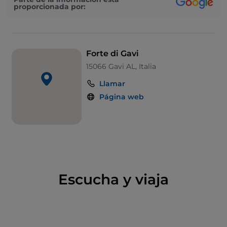
proporcionada por:
piamontés, a partir del
año 1815
,
los
Saboya
decidieron transformar el fuerte en
una
prisión
: una estructura tan fácilmente
defendible parecía ideal para cumplir esta función, y
Forte di Gavi
no es de extrañar que incluso durante las guerras
15066 Gavi AL, Italia
mundiales los prisioneros extranjeros y los
Llamar
desertores italianos estuvieran encerrados entre
estos inexpugnables muros.
Página web
Conviene
informarse con antelación
sobre los
horarios de apertura del museo ubicado en el fuerte
de Gavi, para aprovechar al máximo la
vista
panorámica
que se abre a todo el paisaje del Alto
Monferrato.
Escucha y viaja