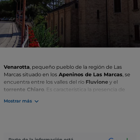
Venarotta
, pequeño pueblo de la región de Las
Marcas situado en los
Apeninos de Las Marcas
, se
encuentra entre los valles del río
Fluvione
y el
torrente Chiaro
. Es característica la presencia de
barrancos
, un fenómeno causado por la erosión del
Mostrar más
suelo debida a la escorrentía del agua.
El nombre de Venarotta, sin duda derivado de la
palabra latina vena, cantera, queda patente por la
gran presencia de piedra que enriquece y decora la
ciudad.
Parte de la información está