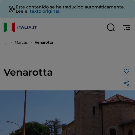
Este contenido se ha traducido automáticamente.
Lee el
texto original
.
...
Marcas
Venarotta
Venarotta
Me 