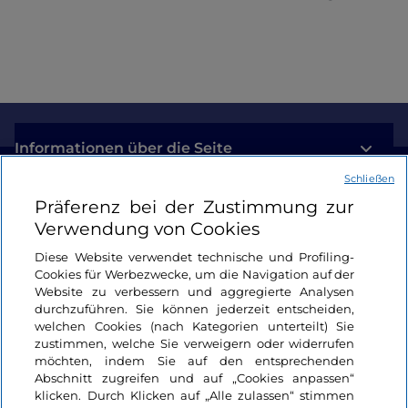
Informationen über die Seite
Schließen
Nützliche Links
Präferenz bei der Zustimmung zur
Verwendung von Cookies
Login
Diese Website verwendet technische und Profiling-
Cookies für Werbezwecke, um die Navigation auf der
Bleiben wir in Kontakt
Website zu verbessern und aggregierte Analysen
durchzuführen. Sie können jederzeit entscheiden,
welchen Cookies (nach Kategorien unterteilt) Sie
zustimmen, welche Sie verweigern oder widerrufen
möchten, indem Sie auf den entsprechenden
Abschnitt zugreifen und auf „Cookies anpassen“
klicken. Durch Klicken auf „Alle zulassen“ stimmen