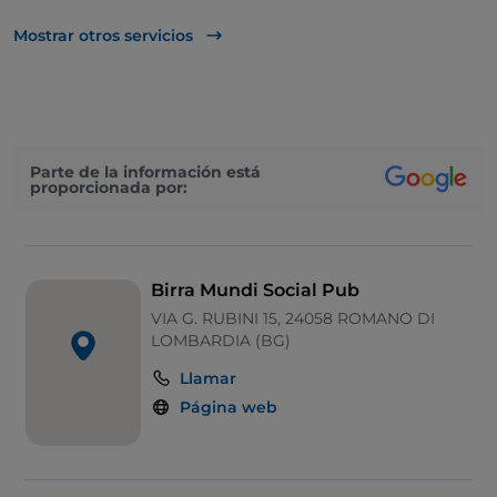
Bancomat
Mostrar otros servicios
Cocktail
Se habla inglés
Pago con Satispay
Parte de la información está
proporcionada por:
Visa
Birra Mundi Social Pub
VIA G. RUBINI 15, 24058 ROMANO DI
LOMBARDIA (BG)
Llamar
Página web