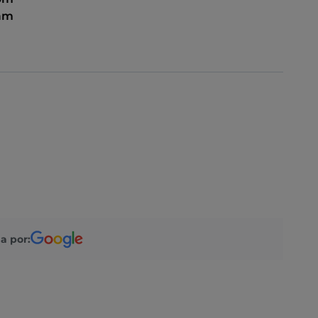
 am
a por: