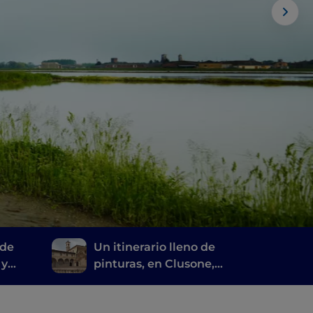
 de
Un itinerario lleno de
 y
pinturas, en Clusone,
ebe
entre historia, arte y
tiempo