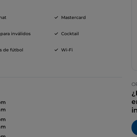
mat
Mastercard
para inválidos
Cocktail
s de fútbol
Wi-Fi
O
¿
e
 pm
i
 am
 pm
 am
 pm