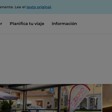
amente. Lee el
texto original
.
r
Planifica tu viaje
Información