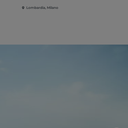
Lombardia, Milano
Lombardia,