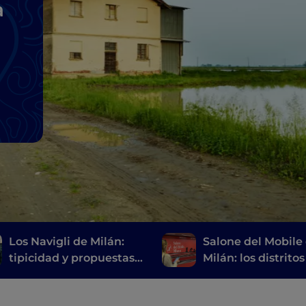
a
Los Navigli de Milán:
Salone del Mobile
tipicidad y propuestas
Milán: los distritos
innovadoras de alta
eventos que no d
cocina
perderse en