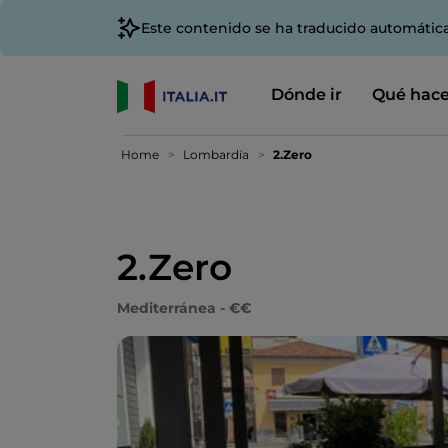
Este contenido se ha traducido automátic
Dónde ir
Qué hace
Home
Lombardía
2.Zero
2.Zero
Mediterránea - €€