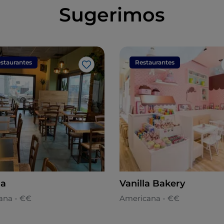
Sugerimos
staurantes
Restaurantes
Me gusta
la
Vanilla Bakery
ana - €€
Americana - €€