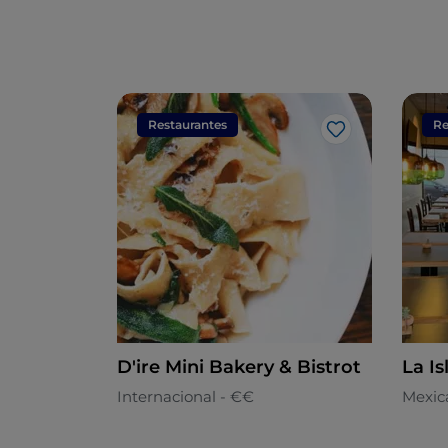
Restaurantes
Re
Me gusta
D'ire Mini Bakery & Bistrot
La Is
Internacional - €€
Mexic