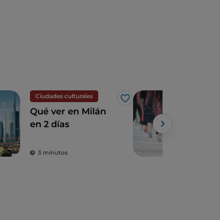
Ciudades culturales
Luj
Me gusta
Qué ver en Milán
Milá
en 2 días
Cuad
mo
3 minutos
2 m