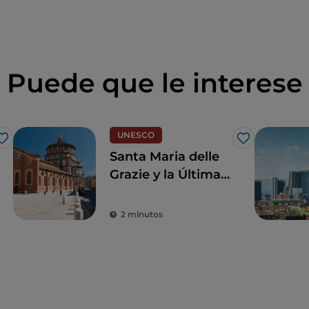
Puede que le interese
UNESCO
Me gusta
Me gusta
Santa Maria delle
Grazie y la Última
Cena de Leonardo,
joyas para revivir el
2 minutos
Renacimiento