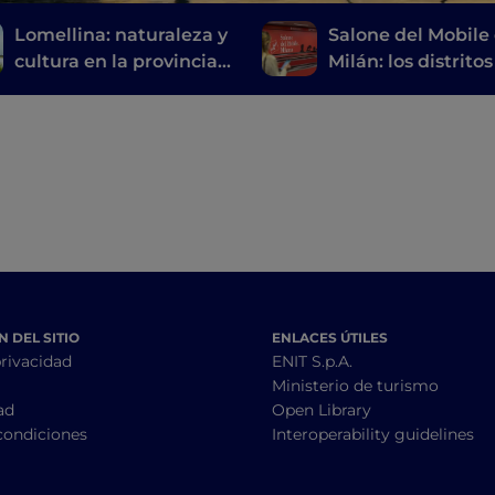
Lomellina: naturaleza y
Salone del Mobile
cultura en la provincia
Milán: los distritos
de Pavía
eventos que no d
perderse en
Fuorisalone
 DEL SITIO
ENLACES ÚTILES
privacidad
ENIT S.p.A.
Ministerio de turismo
ad
Open Library
condiciones
Interoperability guidelines