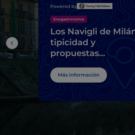
Powered by
Enogastronomía
Los Navigli de Milán
tipicidad y
propuestas
innovadoras de alt
cocina
Más información