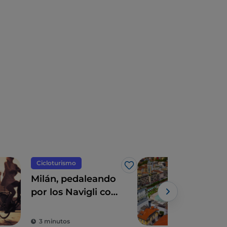
Cicloturismo
Arte
Me gusta
Milán, pedaleando
Los
por los Navigli con
Mist
Leonardo da Vinci
pis
excl
3 minutos
3 m