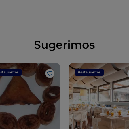
Sugerimos
staurantes
Restaurantes
Me gusta