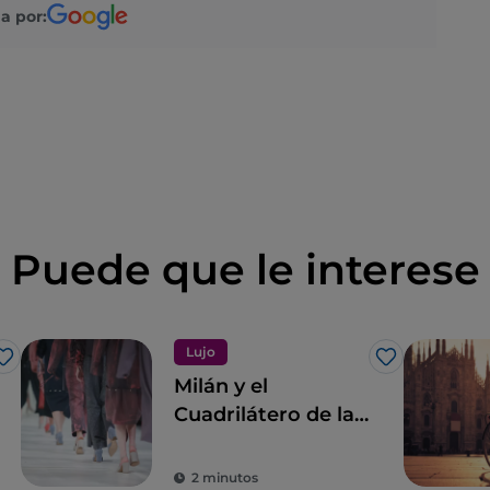
a por:
Puede que le interese
Lujo
Me gusta
Me gusta
Milán y el
Cuadrilátero de la
moda
2 minutos