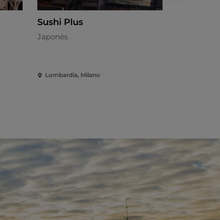
Sushi Plus
L'Arca
Japonés
Cocina loca
Lombardia, Milano
Lombardia,