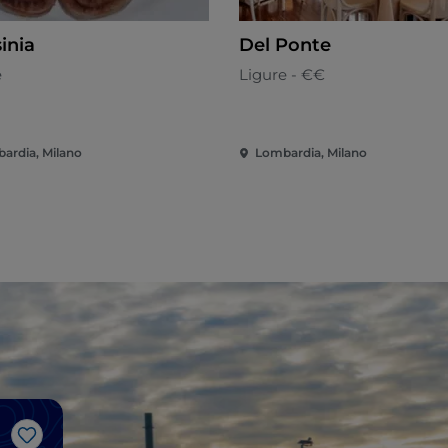
inia
Del Ponte
e
Ligure - €€
ardia, Milano
Lombardia, Milano
Me gusta