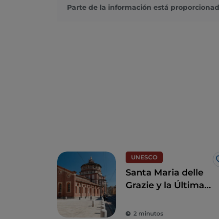
Parte de la información está proporcionad
UNESCO
Santa Maria delle
Grazie y la Última
Cena de Leonardo,
joyas para revivir el
2 minutos