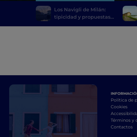
Los Navigli de Milán:
tipicidad y propuestas
innovadoras de alta
cocina
INFORMACIÓN
Política de 
Cookies
Accessibilid
Términos y 
Contactos