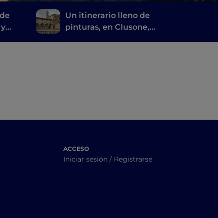
 de
Un itinerario lleno de
 y
pinturas, en Clusone,
ebe
entre historia, arte y
tiempo
ACCESO
Iniciar sesión / Registrarse