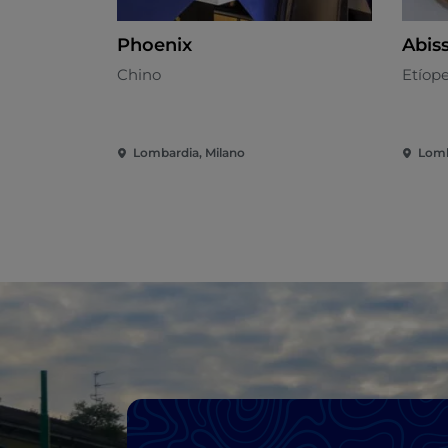
Phoenix
Abiss
Chino
Etíop
Lombardia, Milano
Lomb