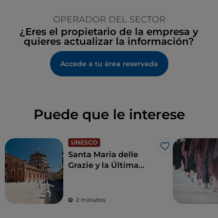
OPERADOR DEL SECTOR
¿Eres el propietario de la empresa y
quieres actualizar la información?
Accede a tu área reservada
Puede que le interese
UNESCO
Me gusta
Santa Maria delle
Grazie y la Última
Cena de Leonardo,
joyas para revivir el
Renacimiento
2 minutos