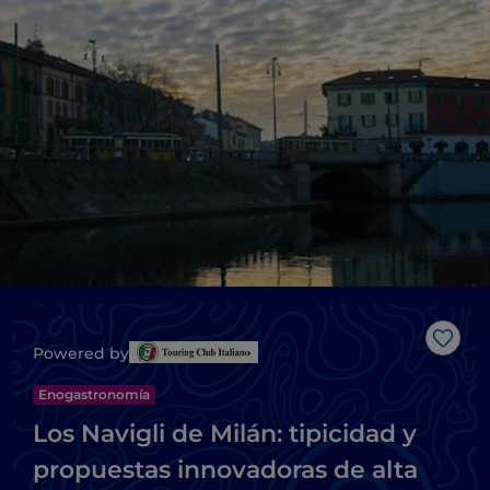
Me g
Powered by
Enogastronomía
Los Navigli de Milán: tipicidad y
propuestas innovadoras de alta