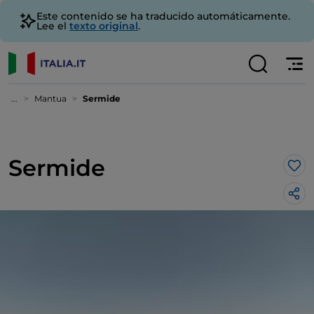
Este contenido se ha traducido automáticamente.
Lee el
texto original
.
...
Mantua
Sermide
Sermide
Me 