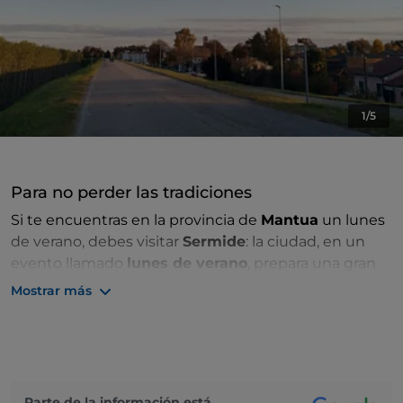
1/5
Para no perder las tradiciones
Si te encuentras en la provincia de
Mantua
un lunes
de verano, debes visitar
Sermide
: la ciudad, en un
evento llamado
lunes de verano
, prepara una gran
cena con productos típicos para degustar con una
Mostrar más
buena copa de Lambrusco. Entre música y comida,
también tendrás la oportunidad de admirar y
comprar artesanía local.
Es la cuna de la deliciosa
cebolla Sermide
: ha sido
Parte de la información está