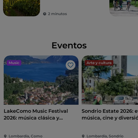
2 minutos
Eventos
Music
Arte y cultura
Me gusta
LakeComo Music Festival
Sondrio Estate 2026: e
2026: música clásica y
música, cine y diversi
contemporánea entre villas y
corazón de la ciudad
jardines en el lago de Como
Lombardía, Como
Lombardía, Sondrio