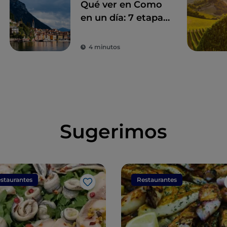
Qué ver en Como
en un día: 7 etapas
inolvidables
4 minutos
Sugerimos
staurantes
Restaurantes
Me gusta