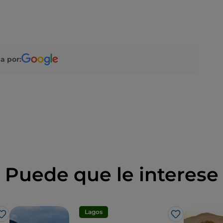
a por:
Puede que le interese
Lagos
Me gusta
Me gusta