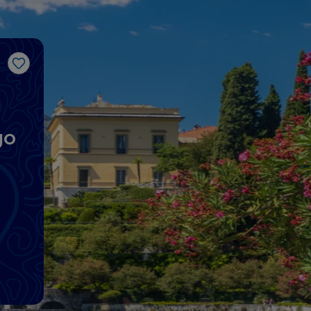
Me gusta
go