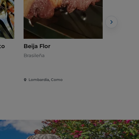
to
Beija Flor
Crotto de
Brasileña
Lombarda 
Lombardia, Como
Lombardia