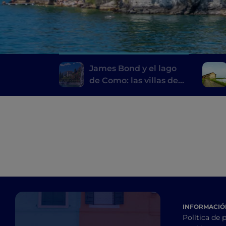
James Bond y el lago
de Como: las villas de
«Casino Royale»
INFORMACIÓN
Política de 