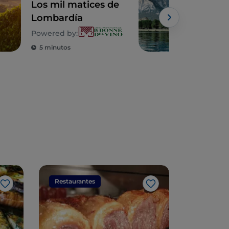
Los mil matices de
7 c
Lombardía
a p
Mil
Powered by:
visi
5 minutos
3 m
Restaurantes
Restaura
Me gusta
Me gusta