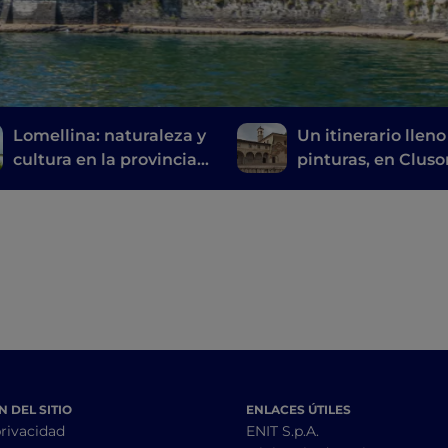
Lomellina: naturaleza y
Un itinerario lleno
cultura en la provincia
pinturas, en Cluso
de Pavía
entre historia, art
tiempo
 DEL SITIO
ENLACES ÚTILES
privacidad
ENIT S.p.A.