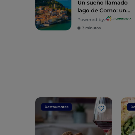
Un sueño llamado
lago de Como: un
recorrido para
Powered by:
descubrir 5 villas
3 minutos
inolvidables
Restaurantes
Re
Me gusta