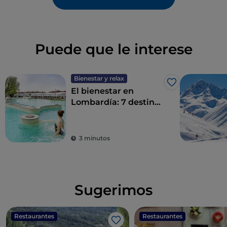
Puede que le interese
Bienestar y relax
Me gusta
El bienestar en
Lombardía: 7 destinos
para un détox total
3 minutos
Sugerimos
Restaurantes
Restaurantes
Me gusta