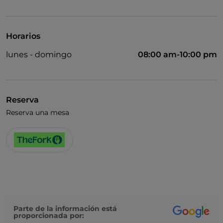
Acceso para inválidos
Se admiten animales
Horarios
Baño para inválidos
lunes - domingo
08:00 am-10:00 pm
Se habla alemán
Se habla inglés
Menú infantil
Reserva
Reserva una mesa
Wi-Fi
Parte de la información está
proporcionada por: