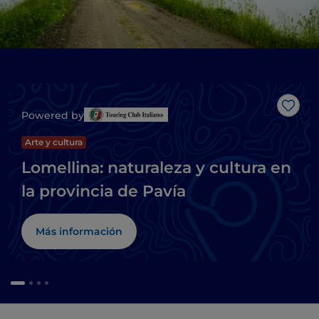
Me g
Powered by
Arte y cultura
Lomellina: naturaleza y cultura en
la provincia de Pavía
Más información