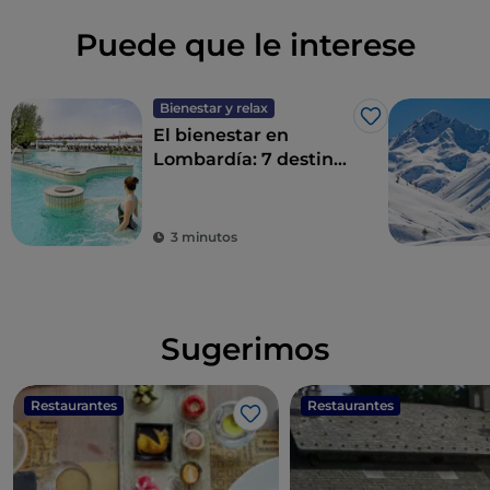
Puede que le interese
Bienestar y relax
Me gusta
El bienestar en
Lombardía: 7 destinos
para un détox total
3 minutos
Sugerimos
Restaurantes
Restaurantes
Me gusta